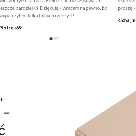
wygląda jak z luksusowego butiku. Noszę
świetny 
codziennie po kąpieli z mężem.
śmiechu,
moment
@karolina_dream
Monia
,
 –
ć