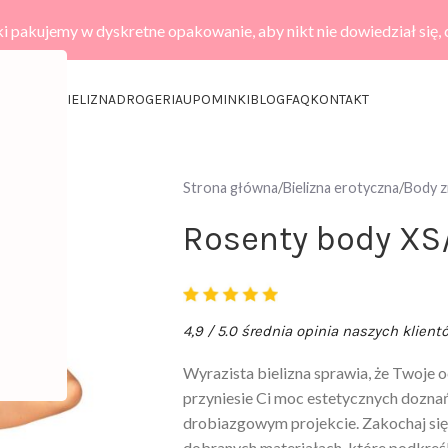
i pakujemy w dyskretne opakowanie, aby nikt nie dowiedział się,
KCESORIA
BIELIZNA
DROGERIA
UPOMINKI
BLOG
FAQ
KONTAKT
Strona główna
Bielizna erotyczna
Body 
Rosenty body XS
4,9 / 5.0 średnia opinia naszych klient
Wyrazista bielizna sprawia, że Twoje 
przyniesie Ci moc estetycznych doznań.
drobiazgowym projekcie. Zakochaj się
dobranych materiałach, które podkreś