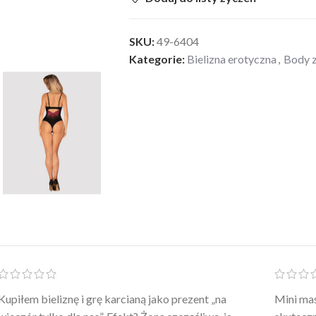
SKU:
49-6404
Kategorie:
Bielizna erotyczna
,
Body 
Po prostu WOW! Szlafrok to sztos – lekki, chłodny, a
Kupiłam 