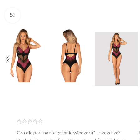
Click to enlarge
Ten żel intymny to był strzał w 10 – nie tylko