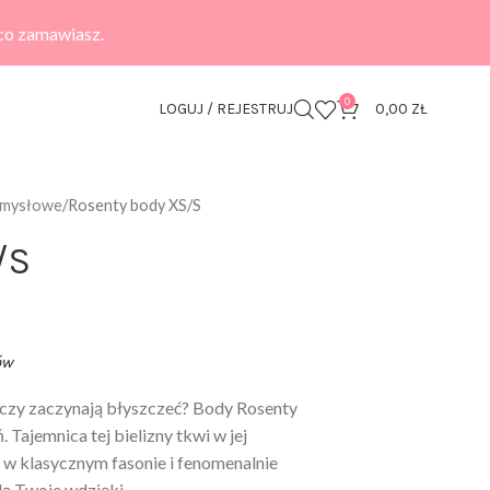
 co zamawiasz.
0
LOGUJ / REJESTRUJ
0,00
ZŁ
zmysłowe
Rosenty body XS/S
/S
ów
oczy zaczynają błyszczeć? Body Rosenty
 Tajemnica tej bielizny tkwi w jej
 w klasycznym fasonie i fenomenalnie
lą Twoje wdzięki.