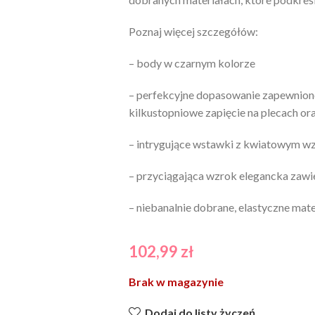
Poznaj więcej szczegółów:
– body w czarnym kolorze
– perfekcyjne dopasowanie zapewnione
kilkustopniowe zapięcie na plecach or
– intrygujące wstawki z kwiatowym 
– przyciągająca wzrok elegancka zaw
– niebanalnie dobrane, elastyczne mate
102,99
zł
Brak w magazynie
Dodaj do listy życzeń