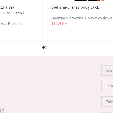
czna sex
Bielizna-Lilines body L/XL
 czarne S/M/L
Bielizna erotyczna
,
Body zmysłowe
czna
,
Bielizna
111,99
zł
kt