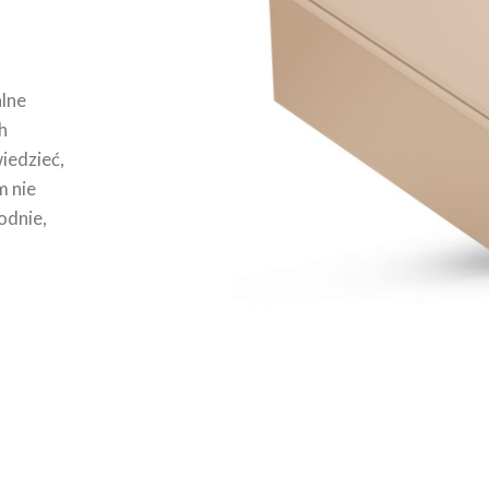
lne
h
wiedzieć,
m nie
odnie,