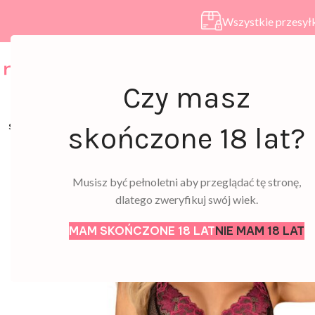
Wszystkie przesyłk
HOME
SKLEP
A
Czy masz
SOLD
skończone 18 lat?
OUT
Musisz być pełnoletni aby przeglądać tę stronę,
dlatego zweryfikuj swój wiek.
MAM SKOŃCZONE 18 LAT
NIE MAM 18 LAT