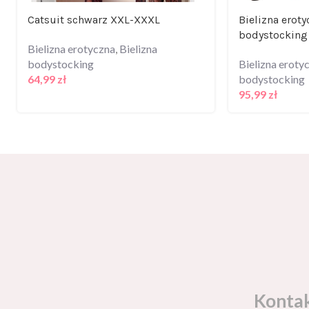
Catsuit schwarz XXL-XXXL
Bielizna eroty
bodystocking
Bielizna erotyczna
,
Bielizna
bodystocking
Bielizna eroty
64,99
zł
bodystocking
95,99
zł
Konta