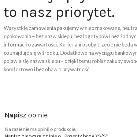
to nasz priorytet.
Wszystkie zamówienia pakujemy w nieoznakowane, neutra
opakowania – bez nazw sklepu, bez logotypów i bez żadnyc
informacji o zawartości. Kurier ani osoby trzecie nie będą 
co znajduje się w środku. Dodatkowo na wyciągu bankowy
pojawia się nazwa sklepu – dzięki temu robisz zakupy swob
komfortowo i bez obaw o prywatność.
Napisz opinie
Opinie
Na razie nie ma opinii o produkcie.
Napisz pierwszą opinię o „Rosenty body XS/S”