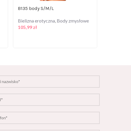
B135 body S/M/L
Shelf Bra l
Bielizna erotyczna
,
Body zmysłowe
Bielizna er
105,99
zł
Zmysłowe
107,99
zł