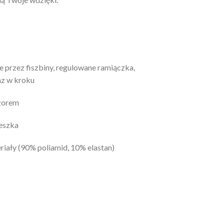
 przez fiszbiny, regulowane ramiączka,
az w kroku
wzorem
ieszka
riały (90% poliamid, 10% elastan)