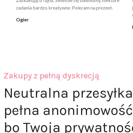
poprawia komfort, ale też daje przyjemne uczucie
ciepła. Nie uczula, bez zapachu. Kupuję już 3 raz i na
pewno nie raz kupie
klaudia_xx
Zakupy z pełną dyskrecją
Neutralna przesyłka
pełna anonimowość
bo Twoja prywatnoś