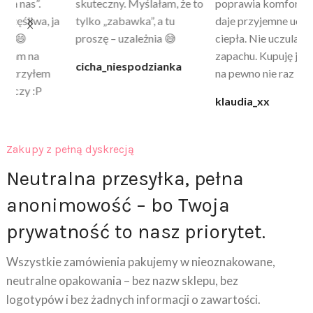
skuteczny. Myślałam, że to
poprawia komfort, ale też
wy
a
tylko „zabawka”, a tu
daje przyjemne uczucie
bu
proszę – uzależnia 😅
ciepła. Nie uczula, bez
po
zapachu. Kupuję już 3 raz i
cicha_niespodzianka
@k
na pewno nie raz kupie
klaudia_xx
Zakupy z pełną dyskrecją
Neutralna przesyłka, pełna
anonimowość – bo Twoja
prywatność to nasz priorytet.
Wszystkie zamówienia pakujemy w nieoznakowane,
neutralne opakowania – bez nazw sklepu, bez
logotypów i bez żadnych informacji o zawartości.