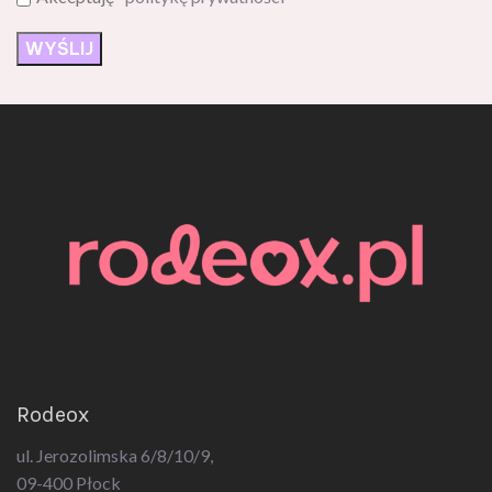
Rodeox
ul. Jerozolimska 6/8/10/9,
09-400 Płock