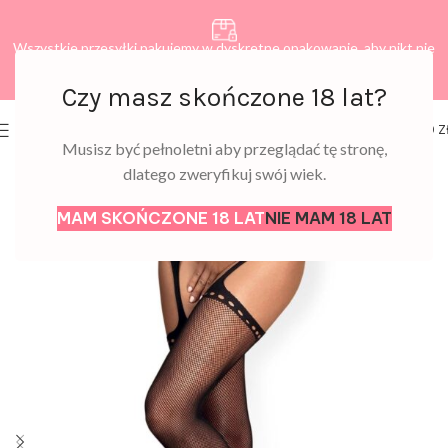
Wszystkie przesyłki pakujemy w dyskretne opakowanie, aby nikt nie
dowiedział się, co zamawiasz.
Czy masz skończone 18 lat?
0
MENU
0,00
Z
Musisz być pełnoletni aby przeglądać tę stronę,
dlatego zweryfikuj swój wiek.
MAM SKOŃCZONE 18 LAT
NIE MAM 18 LAT