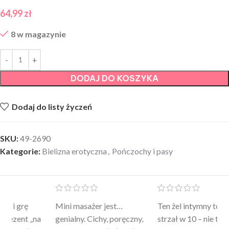
64,99
zł
8 w magazynie
DODAJ DO KOSZYKA
Dodaj do listy życzeń
SKU:
49-2690
Kategorie:
Bielizna erotyczna
,
Pończochy i pasy
Mini masażer jest…
Ten żel intymny to był
Po
a
genialny. Cichy, poręczny,
strzał w 10 – nie tylko
to