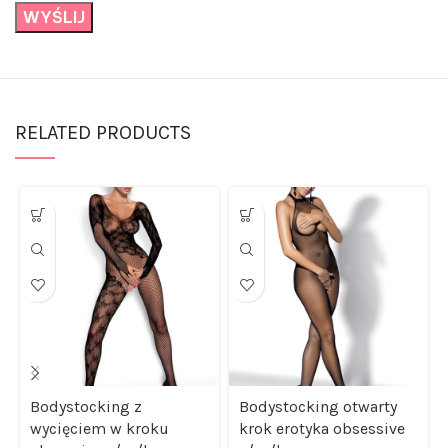
RELATED PRODUCTS
Bodystocking z
Bodystocking otwarty
wycięciem w kroku
krok erotyka obsessive
obsessive s/m/l
s/m/l