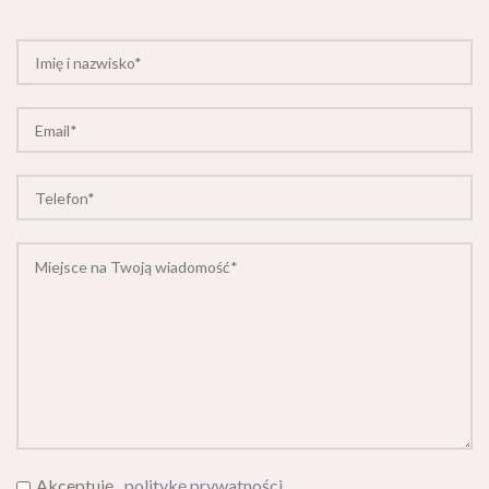
Akceptuję
politykę prywatności