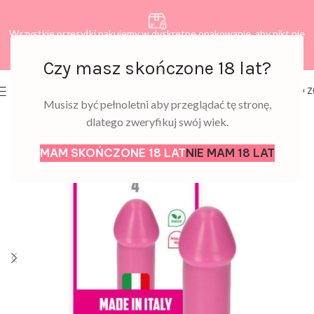
Wszystkie przesyłki pakujemy w dyskretne opakowanie, aby nikt nie
dowiedział się, co zamawiasz.
Czy masz skończone 18 lat?
0
MENU
0,00
Z
Musisz być pełnoletni aby przeglądać tę stronę,
dlatego zweryfikuj swój wiek.
MAM SKOŃCZONE 18 LAT
NIE MAM 18 LAT