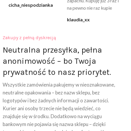
zapachu. Kupuję już 3 raz i
cicha_niespodzianka
@k
na pewno nie raz kupie
klaudia_xx
Zakupy z pełną dyskrecją
Neutralna przesyłka, pełna
anonimowość – bo Twoja
prywatność to nasz priorytet.
Wszystkie zamówienia pakujemy w nieoznakowane,
neutralne opakowania – bez nazw sklepu, bez
logotypów i bez żadnych informacji o zawartości.
Kurier ani osoby trzecie nie będą wiedzieć, co
znajduje się w środku. Dodatkowo na wyciągu
bankowym nie pojawia się nazwa sklepu – dzięki