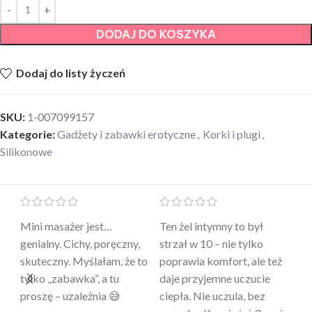
DODAJ DO KOSZYKA
Dodaj do listy życzeń
SKU:
1-007099157
Kategorie:
Gadżety i zabawki erotyczne
,
Korki i plugi
,
Silikonowe
Mini masażer jest…
Ten żel intymny to był
Po
a
genialny. Cichy, poręczny,
strzał w 10 – nie tylko
to
skuteczny. Myślałam, że to
poprawia komfort, ale też
wy
a
tylko „zabawka”, a tu
daje przyjemne uczucie
bu
proszę – uzależnia 😅
ciepła. Nie uczula, bez
po