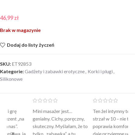
46,99
zł
Brak w magazynie
Dodaj do listy życzeń
SKU:
ET92853
Kategorie:
Gadżety i zabawki erotyczne
,
Korki i plugi
,
Silikonowe
Mini masażer jest…
Ten żel intymny to był
Po
a
genialny. Cichy, poręczny,
strzał w 10 – nie tylko
to
skuteczny. Myślałam, że to
poprawia komfort, ale też
wy
a
tylko „zabawka”, a tu
daje przyjemne uczucie
bu