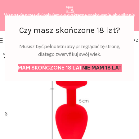
Wszystkie przesyłki pakujemy w dyskretne opakowanie, aby nikt nie
dowiedział się, co zamawiasz.
Czy masz skończone 18 lat?
0
MENU
0,00
Z
Musisz być pełnoletni aby przeglądać tę stronę,
dlatego zweryfikuj swój wiek.
SOLD
OUT
MAM SKOŃCZONE 18 LAT
NIE MAM 18 LAT