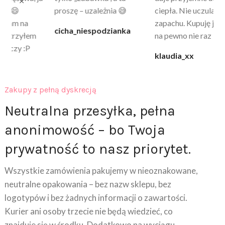
proszę – uzależnia 😅
ciepła. Nie uczula, bez
po
zapachu. Kupuję już 3 raz i
cicha_niespodzianka
@k
na pewno nie raz kupie
klaudia_xx
Zakupy z pełną dyskrecją
Neutralna przesyłka, pełna
anonimowość – bo Twoja
prywatność to nasz priorytet.
Wszystkie zamówienia pakujemy w nieoznakowane,
neutralne opakowania – bez nazw sklepu, bez
logotypów i bez żadnych informacji o zawartości.
Kurier ani osoby trzecie nie będą wiedzieć, co
znajduje się w środku. Dodatkowo na wyciągu