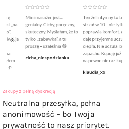
Mini masażer jest…
Ten żel intymny to był
Po
a
genialny. Cichy, poręczny,
strzał w 10 – nie tylko
to
skuteczny. Myślałam, że to
poprawia komfort, ale też
wy
a
tylko „zabawka”, a tu
daje przyjemne uczucie
bu
proszę – uzależnia 😅
ciepła. Nie uczula, bez
po
zapachu. Kupuję już 3 raz i
cicha_niespodzianka
@k
na pewno nie raz kupie
klaudia_xx
Zakupy z pełną dyskrecją
Neutralna przesyłka, pełna
anonimowość – bo Twoja
prywatność to nasz priorytet.