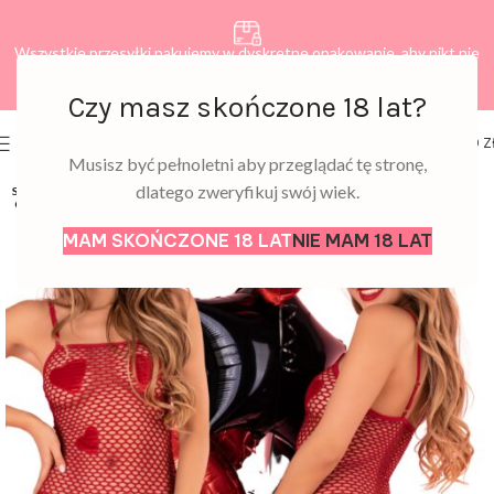
Wszystkie przesyłki pakujemy w dyskretne opakowanie, aby nikt nie
dowiedział się, co zamawiasz.
Czy masz skończone 18 lat?
0
MENU
0,00
Z
Musisz być pełnoletni aby przeglądać tę stronę,
dlatego zweryfikuj swój wiek.
SOLD
OUT
MAM SKOŃCZONE 18 LAT
NIE MAM 18 LAT