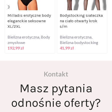
Milladis erotyczne body
Bodystocking siateczka
eleganckie seksowne
na ciało otwarty krok
XL/2XL
s/m
Bielizna erotyczna
,
Body
Bielizna erotyczna
,
zmysłowe
Bielizna bodystocking
192,99
zł
41,99
zł
Kontakt
Masz pytania
odnośnie oferty?