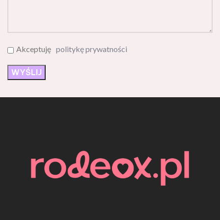
Akceptuję
politykę prywatności