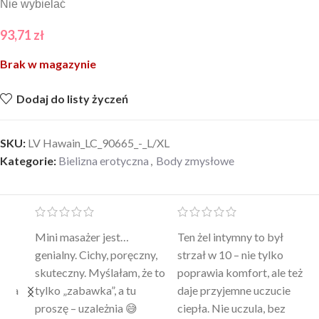
Nie wybielać
93,71
zł
Brak w magazynie
Dodaj do listy życzeń
SKU:
LV Hawain_LC_90665_-_L/XL
Kategorie:
Bielizna erotyczna
,
Body zmysłowe
Mini masażer jest…
Ten żel intymny to był
Po
a
genialny. Cichy, poręczny,
strzał w 10 – nie tylko
to
skuteczny. Myślałam, że to
poprawia komfort, ale też
wy
a
tylko „zabawka”, a tu
daje przyjemne uczucie
bu
proszę – uzależnia 😅
ciepła. Nie uczula, bez
po