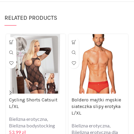
RELATED PRODUCTS
Cycling Shorts Catsuit
Boldero majtki męskie
L/XL
siateczka slipy erotyka
L/XL
Bielizna erotyczna
,
Bielizna bodystocking
Bielizna erotyczna
,
53,99
zł
Biielizna erotyczna dla