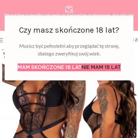
Wszystkie przesyłki pakujemy w dyskretne opakowanie, aby nikt nie
dowiedział się, co zamawiasz.
Czy masz skończone 18 lat?
0
MENU
0,00
Z
Musisz być pełnoletni aby przeglądać tę stronę,
dlatego zweryfikuj swój wiek.
SOLD
OUT
MAM SKOŃCZONE 18 LAT
NIE MAM 18 LAT