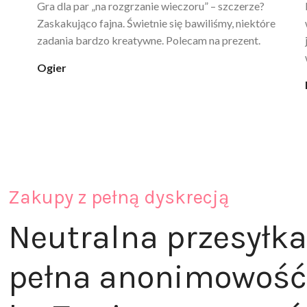
Ten żel intymny to był strzał w 10 – nie tylko
poprawia komfort, ale też daje przyjemne uczucie
ciepła. Nie uczula, bez zapachu. Kupuję już 3 raz i na
pewno nie raz kupie
klaudia_xx
Zakupy z pełną dyskrecją
Neutralna przesyłka
pełna anonimowość