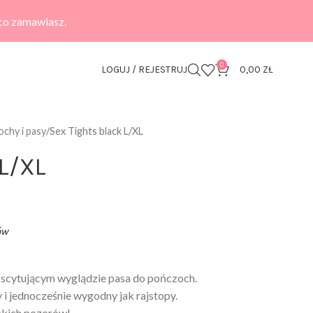
 co zamawiasz.
0
LOGUJ / REJESTRUJ
0,00
ZŁ
chy i pasy
Sex Tights black L/XL
 L/XL
ów
kscytującym wyglądzie pasa do pończoch.
 i jednocześnie wygodny jak rajstopy.
skich pozorów!