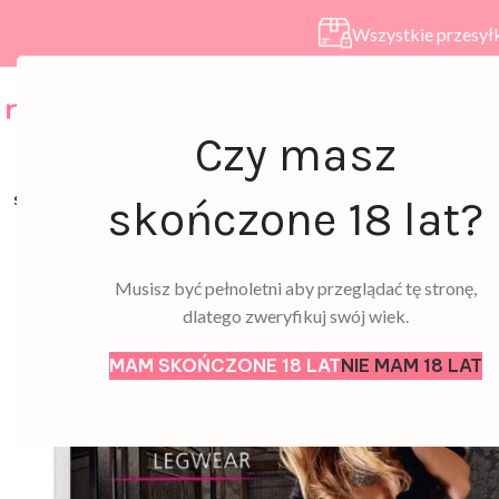
Wszystkie przesyłk
HOME
SKLEP
A
Czy masz
SOLD
skończone 18 lat?
OUT
Musisz być pełnoletni aby przeglądać tę stronę,
dlatego zweryfikuj swój wiek.
MAM SKOŃCZONE 18 LAT
NIE MAM 18 LAT