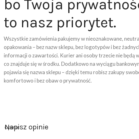
bo Twoja prywatnoś
to nasz priorytet.
Wszystkie zamówienia pakujemy w nieoznakowane, neutra
opakowania – bez nazw sklepu, bez logotypów i bez żadnyc
informacji o zawartości. Kurier ani osoby trzecie nie będą 
co znajduje się w środku. Dodatkowo na wyciągu bankowy
pojawia się nazwa sklepu – dzięki temu robisz zakupy swob
komfortowo i bez obaw o prywatność.
Napisz opinie
Opinie