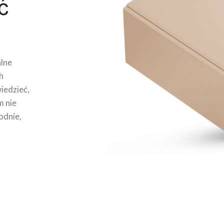
ć
lne
h
wiedzieć,
m nie
odnie,