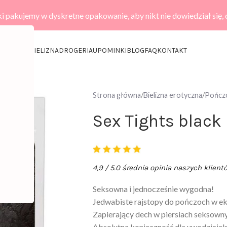
i pakujemy w dyskretne opakowanie, aby nikt nie dowiedział się,
KCESORIA
BIELIZNA
DROGERIA
UPOMINKI
BLOG
FAQ
KONTAKT
Strona główna
Bielizna erotyczna
Pończo
Sex Tights black
4,9 / 5.0 średnia opinia naszych klient
Seksowna i jednocześnie wygodna!
Jedwabiste rajstopy do pończoch w e
Zapierający dech w piersiach seksowny
Absolutna konieczność dla uwodziciel