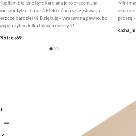
Po prostu WOW! Szlafrok to sztos – lekki, chłodny, a
Kupiłam 
wygląda jak z luksusowego butiku. Noszę
świetny 
codziennie po kąpieli z mężem.
śmiechu,
moment
@karolina_dream
Monia
,
 –