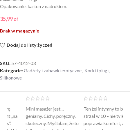
Opakowanie: karton z nadrukiem.
35,99
zł
Brak w magazynie
Dodaj do listy życzeń
SKU:
57-4012-03
Kategorie:
Gadżety i zabawki erotyczne
,
Korki i plugi
,
Silikonowe
Mini masażer jest…
Ten żel intymny to był
Po
a
genialny. Cichy, poręczny,
strzał w 10 – nie tylko
to
skuteczny. Myślałam, że to
poprawia komfort, ale też
wy