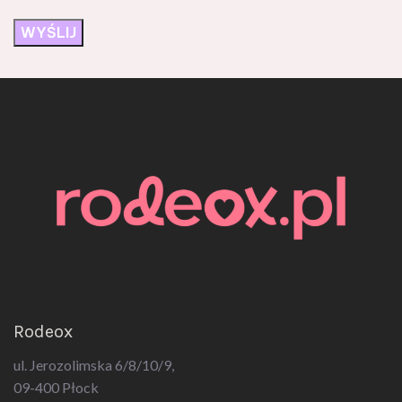
Rodeox
ul. Jerozolimska 6/8/10/9,
09-400 Płock