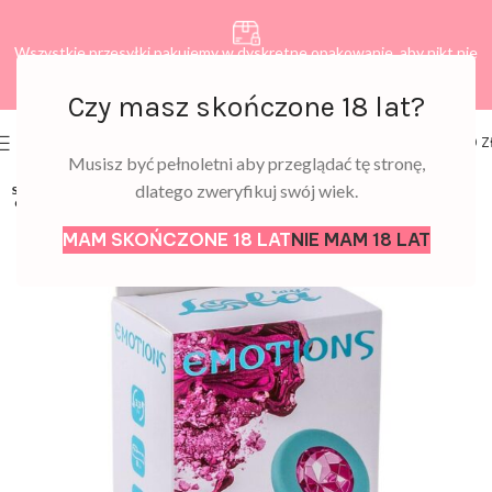
Wszystkie przesyłki pakujemy w dyskretne opakowanie, aby nikt nie
dowiedział się, co zamawiasz.
Czy masz skończone 18 lat?
0
MENU
0,00
Z
Musisz być pełnoletni aby przeglądać tę stronę,
dlatego zweryfikuj swój wiek.
SOLD
OUT
MAM SKOŃCZONE 18 LAT
NIE MAM 18 LAT