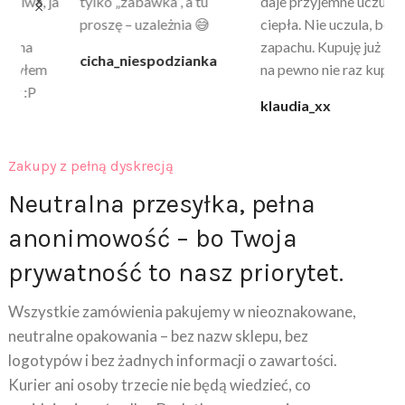
a
tylko „zabawka”, a tu
daje przyjemne uczucie
bu
proszę – uzależnia 😅
ciepła. Nie uczula, bez
po
zapachu. Kupuję już 3 raz i
cicha_niespodzianka
@k
na pewno nie raz kupie
klaudia_xx
Zakupy z pełną dyskrecją
Neutralna przesyłka, pełna
anonimowość – bo Twoja
prywatność to nasz priorytet.
Wszystkie zamówienia pakujemy w nieoznakowane,
neutralne opakowania – bez nazw sklepu, bez
logotypów i bez żadnych informacji o zawartości.
Kurier ani osoby trzecie nie będą wiedzieć, co
znajduje się w środku. Dodatkowo na wyciągu