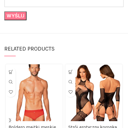
RELATED PRODUCTS
Boldero majtki męskie
Strój erotyczny koronka
siateczka slipy erotyka
bodystocking czarne