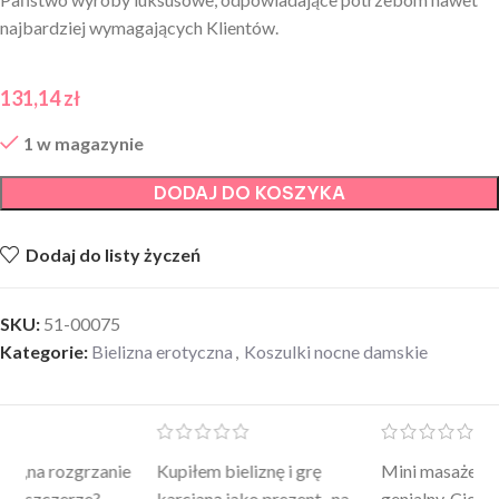
najbardziej wymagających Klientów.
131,14
zł
1 w magazynie
DODAJ DO KOSZYKA
Dodaj do listy życzeń
SKU:
51-00075
Kategorie:
Bielizna erotyczna
,
Koszulki nocne damskie
Mini masażer jest…
Ten żel intymny to był
Po
a
genialny. Cichy, poręczny,
strzał w 10 – nie tylko
to