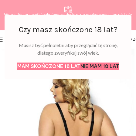
Wszystkie przesyłki pakujemy w dyskretne opakowanie, aby nikt nie
dowiedział się, co zamawiasz.
Czy masz skończone 18 lat?
0
MENU
0,00
Z
Musisz być pełnoletni aby przeglądać tę stronę,
dlatego zweryfikuj swój wiek.
MAM SKOŃCZONE 18 LAT
NIE MAM 18 LAT