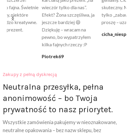
skuteczny. Myślałam, że to
poprawia komfort, ale też
wy
a
tylko „zabawka”, a tu
daje przyjemne uczucie
bu
proszę – uzależnia 😅
ciepła. Nie uczula, bez
po
zapachu. Kupuję już 3 raz i
cicha_niespodzianka
@k
na pewno nie raz kupie
klaudia_xx
Zakupy z pełną dyskrecją
Neutralna przesyłka, pełna
anonimowość – bo Twoja
prywatność to nasz priorytet.
Wszystkie zamówienia pakujemy w nieoznakowane,
neutralne opakowania – bez nazw sklepu, bez
logotypów i bez żadnych informacji o zawartości.