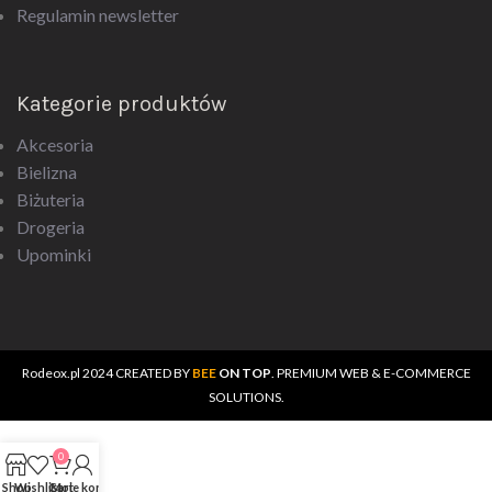
Regulamin newsletter
Kategorie produktów
Akcesoria
Bielizna
Biżuteria
Drogeria
Upominki
Rodeox.pl
2024 CREATED BY
BEE
ON TOP
. PREMIUM WEB & E-COMMERCE
SOLUTIONS.
0
Shop
Wishlist
Cart
Moje konto