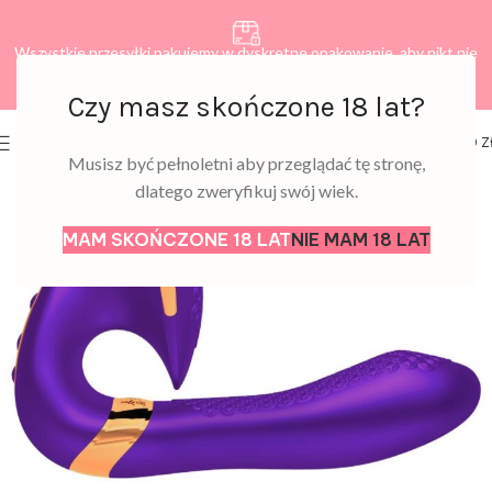
Wszystkie przesyłki pakujemy w dyskretne opakowanie, aby nikt nie
dowiedział się, co zamawiasz.
Czy masz skończone 18 lat?
0
MENU
0,00
Z
Musisz być pełnoletni aby przeglądać tę stronę,
dlatego zweryfikuj swój wiek.
MAM SKOŃCZONE 18 LAT
NIE MAM 18 LAT