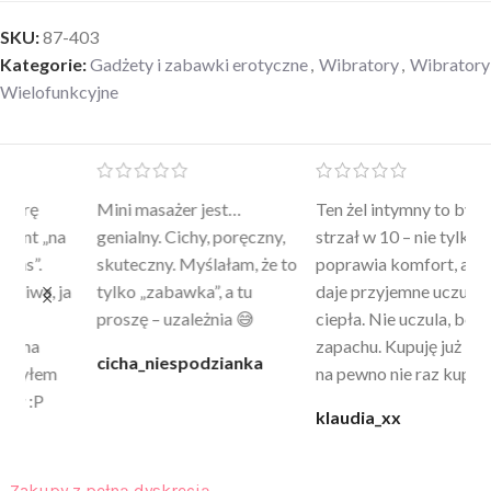
SKU:
87-403
Kategorie:
Gadżety i zabawki erotyczne
,
Wibratory
,
Wibratory
Wielofunkcyjne
Mini masażer jest…
Ten żel intymny to był
Po
a
genialny. Cichy, poręczny,
strzał w 10 – nie tylko
to
skuteczny. Myślałam, że to
poprawia komfort, ale też
wy
a
tylko „zabawka”, a tu
daje przyjemne uczucie
bu
proszę – uzależnia 😅
ciepła. Nie uczula, bez
po
zapachu. Kupuję już 3 raz i
cicha_niespodzianka
@k
na pewno nie raz kupie
klaudia_xx
Zakupy z pełną dyskrecją