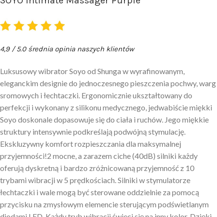
SOYO Intimate Massager Purple
4,9 / 5.0 średnia opinia naszych klientów
Luksusowy wibrator Soyo od Shunga w wyrafinowanym,
eleganckim designie do jednoczesnego pieszczenia pochwy, warg
sromowych i łechtaczki. Ergonomicznie ukształtowany do
perfekcji i wykonany z silikonu medycznego, jedwabiście miękki
Soyo doskonale dopasowuje się do ciała i ruchów. Jego miękkie
struktury intensywnie podkreślają podwójną stymulację.
Ekskluzywny komfort rozpieszczania dla maksymalnej
przyjemności!2 mocne, a zarazem ciche (40dB) silniki każdy
oferują dyskretną i bardzo zróżnicowaną przyjemność z 10
trybami wibracji w 5 prędkościach. Silniki w stymulatorze
łechtaczki i wale mogą być sterowane oddzielnie za pomocą
przycisku na zmysłowym elemencie sterującym podświetlanym
diodami LED. Każdy tryb wibracji świeci się na inny kolor. Dzięki