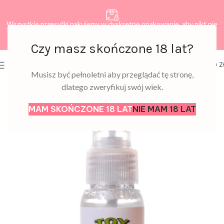
Wszystkie przesyłki pakujemy w dyskretne opakowanie, aby nikt nie
dowiedział się, co zamawiasz.
Czy masz skończone 18 lat?
0
MENU
0,00
Z
Musisz być pełnoletni aby przeglądać tę stronę,
dlatego zweryfikuj swój wiek.
MAM SKOŃCZONE 18 LAT
NIE MAM 18 LAT