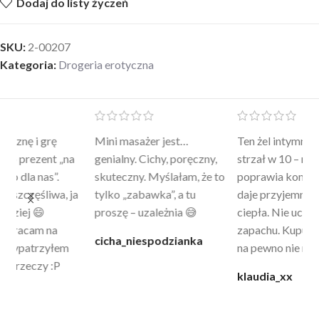
Dodaj do listy życzeń
SKU:
2-00207
Kategoria:
Drogeria erotyczna
Mini masażer jest…
Ten żel intymny to był
Po
a
genialny. Cichy, poręczny,
strzał w 10 – nie tylko
to
skuteczny. Myślałam, że to
poprawia komfort, ale też
wy
a
tylko „zabawka”, a tu
daje przyjemne uczucie
bu
proszę – uzależnia 😅
ciepła. Nie uczula, bez
po
zapachu. Kupuję już 3 raz i
cicha_niespodzianka
@k
na pewno nie raz kupie
klaudia_xx