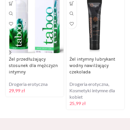
Żel przedłużający
Żel intymny lubrykant
stosunek dla mężczyzn
wodny nawilżający
intymny
czekolada
Drogeria erotyczna
Drogeria erotyczna
,
29,99
zł
Kosmetyki intymne dla
kobiet
25,99
zł