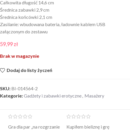
Całkowita długość 14,6 cm
Średnica zabawki 2,9 cm
Średnica końcówki 2,1 cm
Zasilanie: wbudowana bateria, ładownie kablem USB
załączonym do zestawu
59,99
zł
Brak w magazynie
Dodaj do listy życzeń
SKU:
BI-014564-2
Kategorie:
Gadżety i zabawki erotyczne
,
Masażery
Mini masażer jest…
Ten żel intymny to był
Po