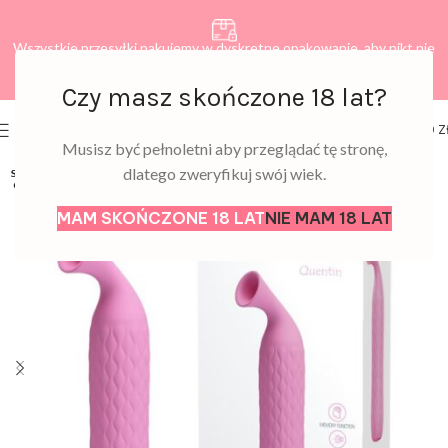
Wszystkie przesyłki pakujemy w dyskretne opakowanie, aby nikt nie
dowiedział się, co zamawiasz.
Czy masz skończone 18 lat?
0
MENU
0,00
Z
Musisz być pełnoletni aby przeglądać tę stronę,
dlatego zweryfikuj swój wiek.
SOLD
OUT
MAM SKOŃCZONE 18 LAT
NIE MAM 18 LAT