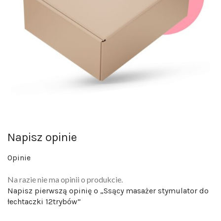
Napisz opinie
Opinie
Na razie nie ma opinii o produkcie.
Napisz pierwszą opinię o „Ssący masażer stymulator do
łechtaczki 12trybów”
Twój adres email nie zostanie opublikowany.
Wymagane pola