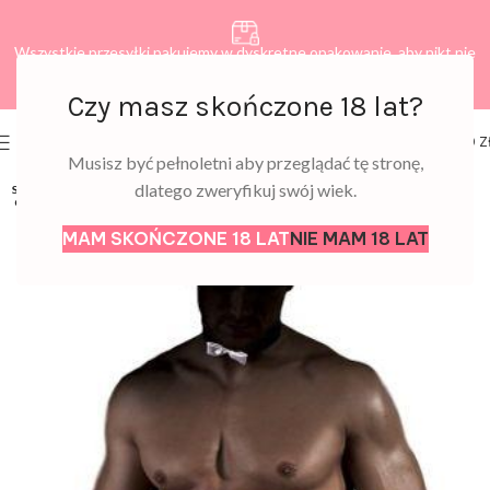
Wszystkie przesyłki pakujemy w dyskretne opakowanie, aby nikt nie
dowiedział się, co zamawiasz.
Czy masz skończone 18 lat?
0
MENU
0,00
Z
Musisz być pełnoletni aby przeglądać tę stronę,
dlatego zweryfikuj swój wiek.
SOLD
OUT
MAM SKOŃCZONE 18 LAT
NIE MAM 18 LAT