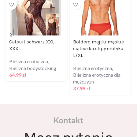
Catsuit schwarz XXL-
Boldero majtki męskie
XXXL
siateczka slipy erotyka
L/XL
Bielizna erotyczna
,
Bielizna bodystocking
Bielizna erotyczna
,
64,99
zł
Biielizna erotyczna dla
mężczyzn
37,99
zł
Kontakt
Masz pytania