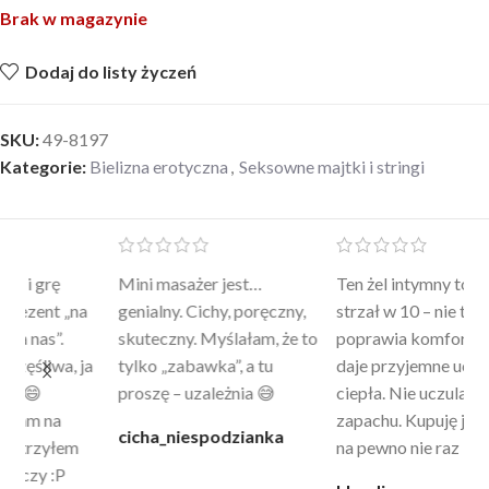
Brak w magazynie
Dodaj do listy życzeń
SKU:
49-8197
Kategorie:
Bielizna erotyczna
,
Seksowne majtki i stringi
Mini masażer jest…
Ten żel intymny to był
Po
a
genialny. Cichy, poręczny,
strzał w 10 – nie tylko
to
skuteczny. Myślałam, że to
poprawia komfort, ale też
wy
a
tylko „zabawka”, a tu
daje przyjemne uczucie
bu
proszę – uzależnia 😅
ciepła. Nie uczula, bez
po
zapachu. Kupuję już 3 raz i
cicha_niespodzianka
@k
na pewno nie raz kupie