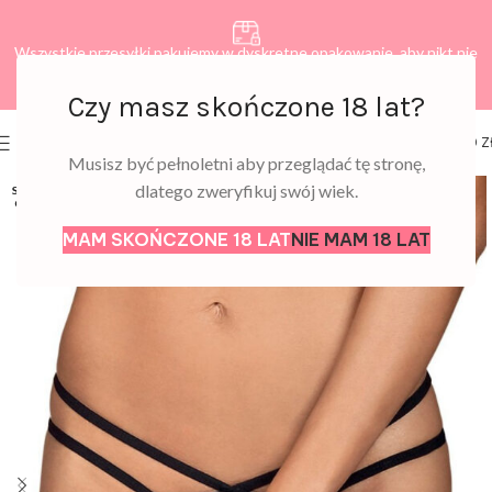
Wszystkie przesyłki pakujemy w dyskretne opakowanie, aby nikt nie
dowiedział się, co zamawiasz.
Czy masz skończone 18 lat?
0
MENU
0,00
Z
Musisz być pełnoletni aby przeglądać tę stronę,
dlatego zweryfikuj swój wiek.
SOLD
OUT
MAM SKOŃCZONE 18 LAT
NIE MAM 18 LAT