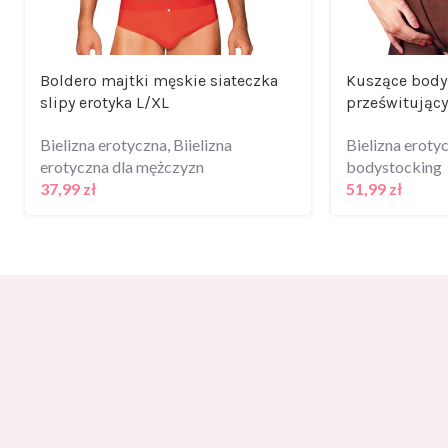
Boldero majtki męskie siateczka
Kuszące body
slipy erotyka L/XL
prześwitujący
Bielizna erotyczna
,
Biielizna
Bielizna eroty
erotyczna dla mężczyzn
bodystocking
37,99
zł
51,99
zł