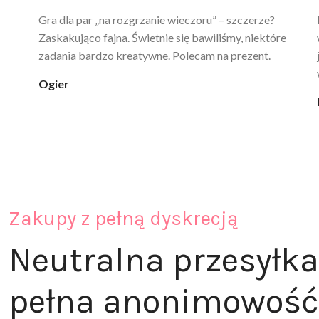
Ten żel intymny to był strzał w 10 – nie tylko
poprawia komfort, ale też daje przyjemne uczucie
ciepła. Nie uczula, bez zapachu. Kupuję już 3 raz i na
pewno nie raz kupie
klaudia_xx
Zakupy z pełną dyskrecją
Neutralna przesyłka
pełna anonimowość