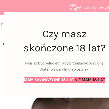
Wszystkie przesyłk
HOME
SKLEP
A
Czy masz
SOLD
skończone 18 lat?
OUT
Musisz być pełnoletni aby przeglądać tę stronę,
dlatego zweryfikuj swój wiek.
MAM SKOŃCZONE 18 LAT
NIE MAM 18 LAT