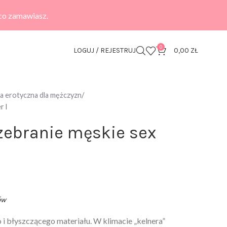
 co zamawiasz.
0
LOGUJ / REJESTRUJ
0,00
ZŁ
zna erotyczna dla mężczyzn
r l
zebranie męskie sex
ów
 i błyszczącego materiału. W klimacie „kelnera”