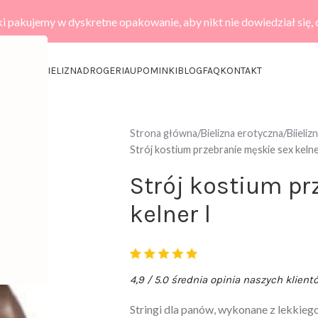
i pakujemy w dyskretne opakowanie, aby nikt nie dowiedział się,
KCESORIA
BIELIZNA
DROGERIA
UPOMINKI
BLOG
FAQ
KONTAKT
Strona główna
Bielizna erotyczna
Biieli
Strój kostium przebranie męskie sex kelne
Strój kostium pr
kelner l
4,9 / 5.0 średnia opinia naszych klient
Stringi dla panów, wykonane z lekkiego