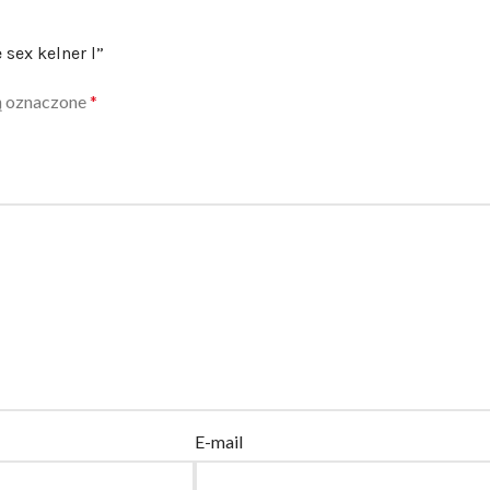
sex kelner l”
ą oznaczone
*
E-mail