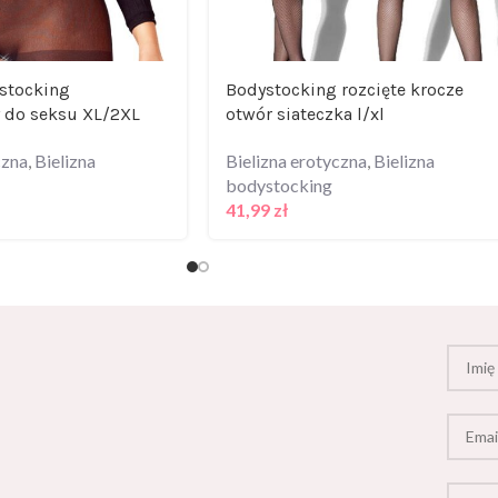
stocking
Bodystocking rozcięte krocze
 do seksu XL/2XL
otwór siateczka l/xl
czna
,
Bielizna
Bielizna erotyczna
,
Bielizna
bodystocking
41,99
zł