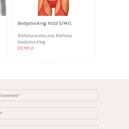
Bodystocking N122 S/M/L
Koronkowe 
erotyczny 
Bielizna erotyczna
,
Bielizna
bodystocking
Bielizna er
92,99
zł
65,84
zł