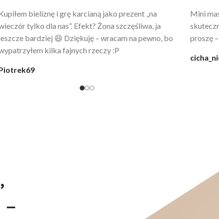
Po prostu WOW! Szlafrok to sztos – lekki, chłodny, a
Kupiłam 
wygląda jak z luksusowego butiku. Noszę
świetny 
codziennie po kąpieli z mężem.
śmiechu,
moment
@karolina_dream
Monia
,
 –