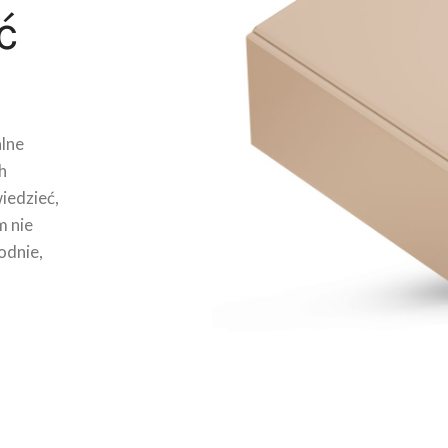
ć
lne
h
wiedzieć,
m nie
odnie,