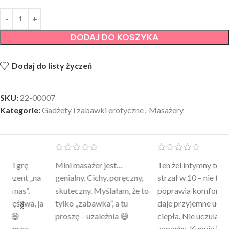
DODAJ DO KOSZYKA
Dodaj do listy życzeń
SKU:
22-00007
Kategorie:
Gadżety i zabawki erotyczne
,
Masażery
Mini masażer jest…
Ten żel intymny to był
Po
a
genialny. Cichy, poręczny,
strzał w 10 – nie tylko
to
skuteczny. Myślałam, że to
poprawia komfort, ale też
wy
a
tylko „zabawka”, a tu
daje przyjemne uczucie
bu
proszę – uzależnia 😅
ciepła. Nie uczula, bez
po
zapachu. Kupuję już 3 raz i