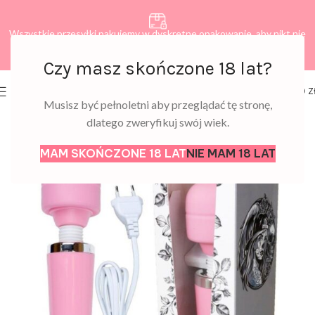
Wszystkie przesyłki pakujemy w dyskretne opakowanie, aby nikt nie
dowiedział się, co zamawiasz.
Czy masz skończone 18 lat?
0
MENU
0,00
Z
Musisz być pełnoletni aby przeglądać tę stronę,
dlatego zweryfikuj swój wiek.
MAM SKOŃCZONE 18 LAT
NIE MAM 18 LAT