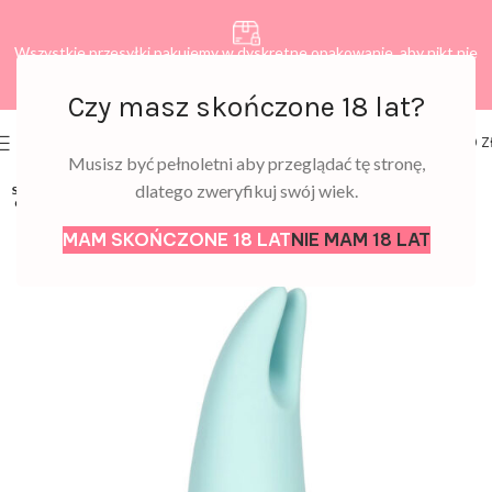
Wszystkie przesyłki pakujemy w dyskretne opakowanie, aby nikt nie
dowiedział się, co zamawiasz.
Czy masz skończone 18 lat?
0
MENU
0,00
Z
Musisz być pełnoletni aby przeglądać tę stronę,
dlatego zweryfikuj swój wiek.
SOLD
OUT
MAM SKOŃCZONE 18 LAT
NIE MAM 18 LAT