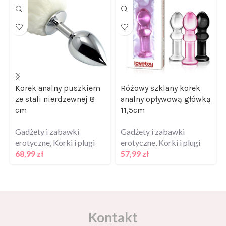
Korek analny puszkiem
Różowy szklany korek
ze stali nierdzewnej 8
analny opływową główką
cm
11,5cm
Gadżety i zabawki
Gadżety i zabawki
erotyczne
,
Korki i plugi
erotyczne
,
Korki i plugi
68,99
zł
57,99
zł
Kontakt