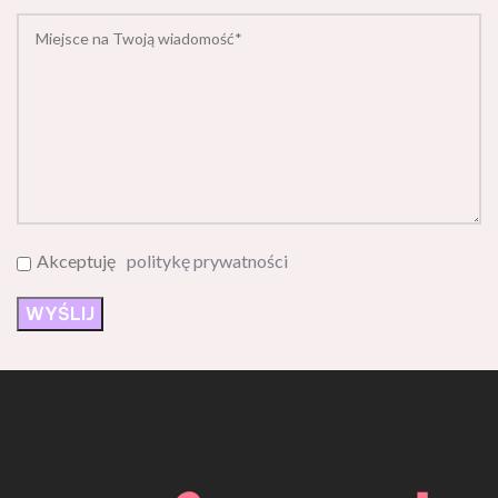
Akceptuję
politykę prywatności