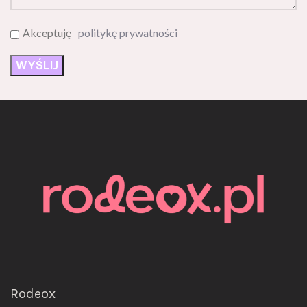
Akceptuję
politykę prywatności
Rodeox
ul. Jerozolimska 6/8/10/9,