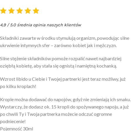
4,9 / 5.0 średnia opinia naszych klientów
Składniki zawarte w środku stymulują organizm, powodując silne
ukrwienie intymnych sfer – zarówno kobiet jak i mężczyzn.
Silne stężenie składników pomoże rozpalić nawet najbardziej
oziębłą kobietę, aby stała się ognistą i namiętną kochanką.
Wzrost libido u Ciebie i Twojej partnerki jest teraz możliwy, już
po kilku kroplach!
Krople można dodawać do napojów, gdyż nie zmieniają ich smaku.
Wystarczy, że dodasz ok. 15 kropli do spożywanego napoju, a już
po chwili Ty i Twoja partnerka możecie odczuć ogromne
podniecenie!
Pojemność 30ml