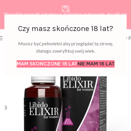
Wszystkie przesyłki pakujemy w dyskretne opakowanie, aby nikt nie
dowiedział się, co zamawiasz.
Czy masz skończone 18 lat?
0
MENU
0,00
Z
Musisz być pełnoletni aby przeglądać tę stronę,
dlatego zweryfikuj swój wiek.
MAM SKOŃCZONE 18 LAT
NIE MAM 18 LAT