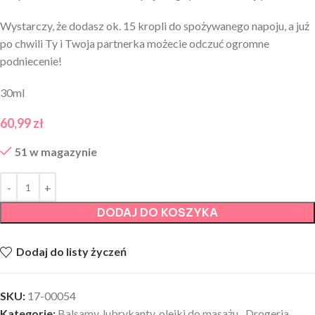
Wystarczy, że dodasz ok. 15 kropli do spożywanego napoju, a już
po chwili Ty i Twoja partnerka możecie odczuć ogromne
podniecenie!
30ml
60,99
zł
51 w magazynie
DODAJ DO KOSZYKA
Dodaj do listy życzeń
SKU:
17-00054
Kategorie:
Balsamy, lubrykanty, olejki do masażu
,
Drogeria