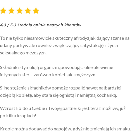
4,9 / 5.0 średnia opinia naszych klientów
To nie tylko niesamowicie skuteczny afrodyzjak dający szanse na
udany podryw ale również zwiększający satysfakcję z życia
seksualnego mężczyzn.
Składniki stymulują organizm, powodując silne ukrwienie
intymnych sfer – zarówno kobiet jak i mężczyzn.
Silne stężenie składników pomoże rozpalić nawet najbardziej
oziębłą kobietę, aby stała się ognistą i namiętną kochanką.
Wzrost libido u Ciebie i Twojej partnerki jest teraz możliwy, już
po kilku kroplach!
Krople można dodawać do napojów, gdyż nie zmieniają ich smaku.