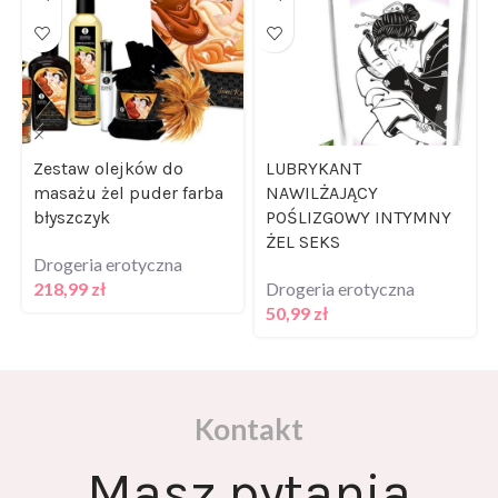
Zestaw olejków do
LUBRYKANT
masażu żel puder farba
NAWILŻAJĄCY
błyszczyk
POŚLIZGOWY INTYMNY
ŻEL SEKS
Drogeria erotyczna
218,99
zł
Drogeria erotyczna
50,99
zł
Kontakt
Masz pytania