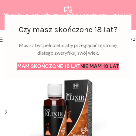
Wszystkie przesyłki pakujemy w dyskretne opakowanie, aby nikt nie
dowiedział się, co zamawiasz.
Czy masz skończone 18 lat?
0
MENU
0,00
Z
Musisz być pełnoletni aby przeglądać tę stronę,
dlatego zweryfikuj swój wiek.
MAM SKOŃCZONE 18 LAT
NIE MAM 18 LAT