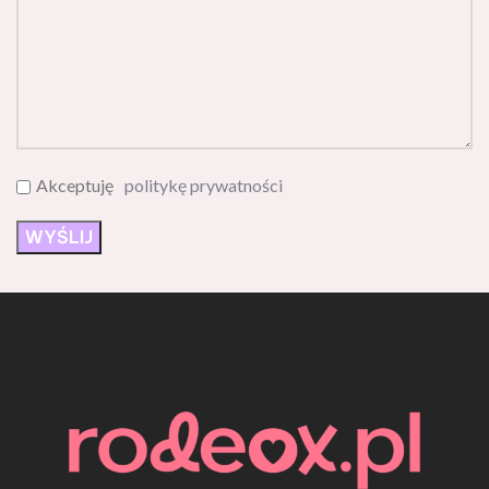
Akceptuję
politykę prywatności