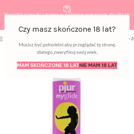
Wszystkie przesyłki pakujemy w dyskretne opakowanie, aby nikt nie
dowiedział się, co zamawiasz.
Czy masz skończone 18 lat?
0
MENU
0,00
Z
Musisz być pełnoletni aby przeglądać tę stronę,
dlatego zweryfikuj swój wiek.
MAM SKOŃCZONE 18 LAT
NIE MAM 18 LAT