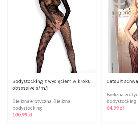
Bodystocking z wycięciem w kroku
Catsuit schw
obsessive s/m/l
Bielizna eroty
Bielizna erotyczna
,
Bielizna
bodystocking
bodystocking
64,99
zł
100,99
zł