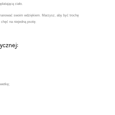
platającą ciało.
 emanować swoim wdziękiem. Marzysz, aby być trochę
 chęć na niejedną psotę.
ycznej:
lwetkę;