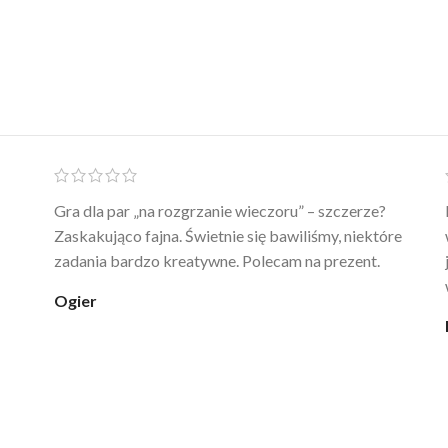
Ten żel intymny to był strzał w 10 – nie tylko
poprawia komfort, ale też daje przyjemne uczucie
ciepła. Nie uczula, bez zapachu. Kupuję już 3 raz i na
pewno nie raz kupie
klaudia_xx