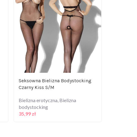
Seksowna Bielizna Bodystocking
Erotyczny 
Czarny Kiss S/M
wycięta pu
Bielizna erotyczna
,
Bielizna
Bielizna er
bodystocking
bodystocki
35,99
zł
45,99
zł