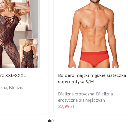
arz XXL-XXXL
Boldero majtki męskie siateczka
slipy erotyka S/M
czna
,
Bielizna
Bielizna erotyczna
,
Biielizna
erotyczna dla mężczyzn
37,99
zł