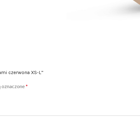
rami czerwona XS-L”
ą oznaczone
*