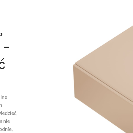
,
 –
ć
lne
h
wiedzieć,
m nie
odnie,