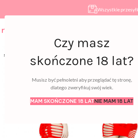
Wszystkie przesyłk
HOME
SKLEP
A
Czy masz
SOLD
skończone 18 lat?
OUT
Musisz być pełnoletni aby przeglądać tę stronę,
dlatego zweryfikuj swój wiek.
MAM SKOŃCZONE 18 LAT
NIE MAM 18 LAT