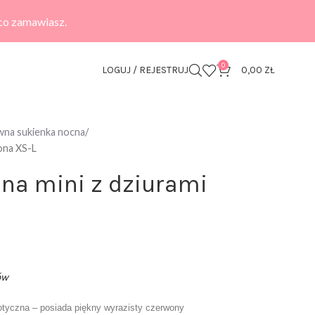
 co zamawiasz.
0
LOGUJ / REJESTRUJ
0,00
ZŁ
na sukienka nocna
ona XS-L
na mini z dziurami
ów
tyczna – posiada piękny wyrazisty czerwony