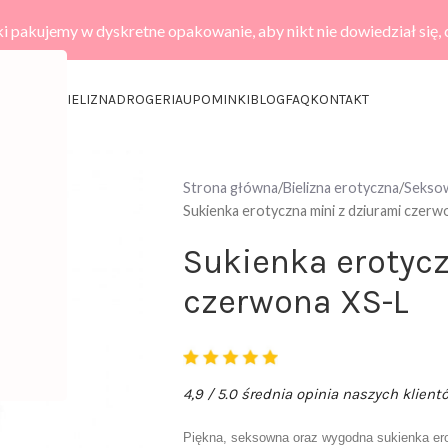
i pakujemy w dyskretne opakowanie, aby nikt nie dowiedział się,
KCESORIA
BIELIZNA
DROGERIA
UPOMINKI
BLOG
FAQ
KONTAKT
Strona główna
Bielizna erotyczna
Seksow
Sukienka erotyczna mini z dziurami czerw
Sukienka erotycz
czerwona XS-L
4,9 / 5.0 średnia opinia naszych klient
Piękna, seksowna oraz wygodna sukienka ero