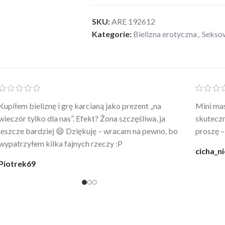
SKU:
ARE 192612
Kategorie:
Bielizna erotyczna
,
Sekso
Po prostu WOW! Szlafrok to sztos – lekki, chłodny, a
Kupiłam 
wygląda jak z luksusowego butiku. Noszę
świetny 
codziennie po kąpieli z mężem.
śmiechu,
moment
@karolina_dream
Monia