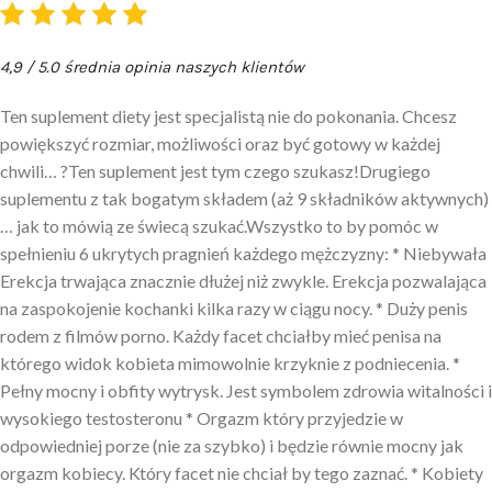
4,9 / 5.0 średnia opinia naszych klientów
Ten suplement diety jest specjalistą nie do pokonania. Chcesz
powiększyć rozmiar, możliwości oraz być gotowy w każdej
chwili… ?Ten suplement jest tym czego szukasz!Drugiego
suplementu z tak bogatym składem (aż 9 składników aktywnych)
… jak to mówią ze świecą szukać.Wszystko to by pomóc w
spełnieniu 6 ukrytych pragnień każdego mężczyzny: * Niebywała
Erekcja trwająca znacznie dłużej niż zwykle. Erekcja pozwalająca
na zaspokojenie kochanki kilka razy w ciągu nocy. * Duży penis
rodem z filmów porno. Każdy facet chciałby mieć penisa na
którego widok kobieta mimowolnie krzyknie z podniecenia. *
Pełny mocny i obfity wytrysk. Jest symbolem zdrowia witalności i
wysokiego testosteronu * Orgazm który przyjedzie w
odpowiedniej porze (nie za szybko) i będzie równie mocny jak
orgazm kobiecy. Który facet nie chciał by tego zaznać. * Kobiety