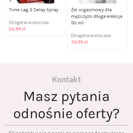
Time Lag 2 Delay Spray
Żel orgazmowy dla
mężczyzn długa erekcja
Drogeria erotyczna
50 ml
56,99
zł
Drogeria erotyczna
33,99
zł
Kontakt
Masz pytania
odnośnie oferty?
Skontaktuj się z nami za pomocą formularza