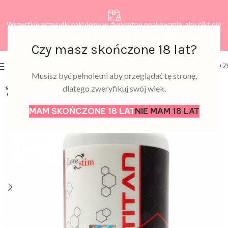
Wszystkie przesyłki pakujemy w dyskretne opakowanie, aby nikt nie
dowiedział się, co zamawiasz.
Czy masz skończone 18 lat?
0
MENU
0,00
Z
Musisz być pełnoletni aby przeglądać tę stronę,
dlatego zweryfikuj swój wiek.
SOLD
OUT
MAM SKOŃCZONE 18 LAT
NIE MAM 18 LAT