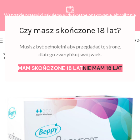
Wszystkie przesyłki pakujemy w dyskretne opakowanie, aby nikt nie
dowiedział się, co zamawiasz.
Czy masz skończone 18 lat?
0
MENU
0,00
Z
Musisz być pełnoletni aby przeglądać tę stronę,
dlatego zweryfikuj swój wiek.
SOLD
OUT
MAM SKOŃCZONE 18 LAT
NIE MAM 18 LAT