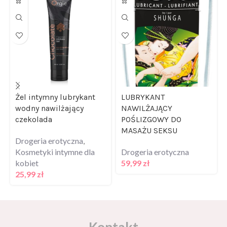
Żel intymny lubrykant
LUBRYKANT
wodny nawilżający
NAWILŻAJĄCY
czekolada
POŚLIZGOWY DO
MASAŻU SEKSU
Drogeria erotyczna
,
Kosmetyki intymne dla
Drogeria erotyczna
kobiet
59,99
zł
25,99
zł
Kontakt