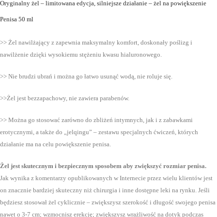
Oryginalny żel – limitowana edycja, silniejsze działanie – żel na powiększenie
Penisa 50 ml
>> Żel nawilżający z zapewnia maksymalny komfort, doskonały poślizg i
nawilżenie dzięki wysokiemu stężeniu kwasu hialuronowego.
>> Nie brudzi ubrań i można go łatwo usunąć wodą, nie roluje się.
>>Żel jest bezzapachowy, nie zawiera parabenów.
>> Można go stosować zarówno do zbliżeń intymnych, jak i z zabawkami
erotycznymi, a także do „jelqingu” – zestawu specjalnych ćwiczeń, których
działanie ma na celu powiększenie penisa.
Żel jest skutecznym i bezpiecznym sposobem aby zwiększyć rozmiar penisa.
Jak wynika z komentarzy opublikowanych w Internecie przez wielu klientów jest
on znacznie bardziej skuteczny niż chirurgia i inne dostępne leki na rynku. Jeśli
będziesz stosował żel cyklicznie – zwiększysz szerokość i długość swojego penisa
nawet o 3-7 cm; wzmocnisz erekcję; zwiększysz wrażliwość na dotyk podczas