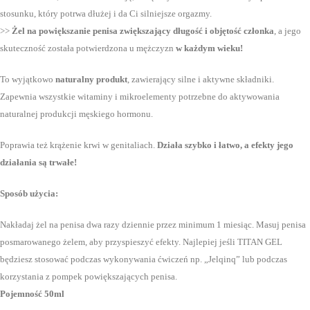
stosunku, który potrwa dłużej i da Ci silniejsze orgazmy.
>>
Żel na powiększanie penisa zwiększający długość i objętość członka
, a jego
skuteczność została potwierdzona u mężczyzn
w każdym wieku!
To wyjątkowo
naturalny produkt
, zawierający silne i aktywne składniki.
Zapewnia wszystkie witaminy i mikroelementy potrzebne do aktywowania
naturalnej produkcji męskiego hormonu.
Poprawia też krążenie krwi w genitaliach.
Działa szybko i łatwo, a efekty jego
działania są trwałe!
Sposób użycia:
Nakładaj żel na penisa dwa razy dziennie przez minimum 1 miesiąc. Masuj penisa
posmarowanego żelem, aby przyspieszyć efekty. Najlepiej jeśli TITAN GEL
będziesz stosować podczas wykonywania ćwiczeń np. „Jelqinq” lub podczas
korzystania z pompek powiększających penisa.
Pojemność 50ml