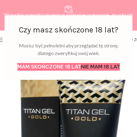
Wszystkie przesyłki pakujemy w dyskretne opakowanie, aby nikt nie
dowiedział się, co zamawiasz.
Czy masz skończone 18 lat?
0
MENU
0,00
Z
Musisz być pełnoletni aby przeglądać tę stronę,
dlatego zweryfikuj swój wiek.
MAM SKOŃCZONE 18 LAT
NIE MAM 18 LAT