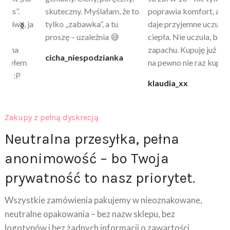
skuteczny. Myślałam, że to
poprawia komfort, ale też
wy
a
tylko „zabawka”, a tu
daje przyjemne uczucie
bu
proszę – uzależnia 😅
ciepła. Nie uczula, bez
po
zapachu. Kupuję już 3 raz i
cicha_niespodzianka
@k
na pewno nie raz kupie
klaudia_xx
Zakupy z pełną dyskrecją
Neutralna przesyłka, pełna
anonimowość – bo Twoja
prywatność to nasz priorytet.
Wszystkie zamówienia pakujemy w nieoznakowane,
neutralne opakowania – bez nazw sklepu, bez
logotypów i bez żadnych informacji o zawartości.