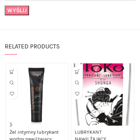
RELATED PRODUCTS
Żel intymny lubrykant
LUBRYKANT
wodny nawilżający
NAWILŻAJĄCY