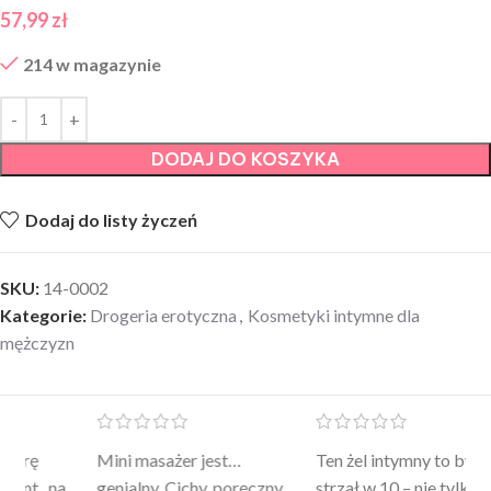
57,99
zł
214 w magazynie
DODAJ DO KOSZYKA
Dodaj do listy życzeń
SKU:
14-0002
Kategorie:
Drogeria erotyczna
,
Kosmetyki intymne dla
mężczyzn
Mini masażer jest…
Ten żel intymny to był
Po
a
genialny. Cichy, poręczny,
strzał w 10 – nie tylko
to