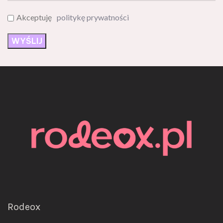
Akceptuję
politykę prywatności
Rodeox
ul. Jerozolimska 6/8/10/9,