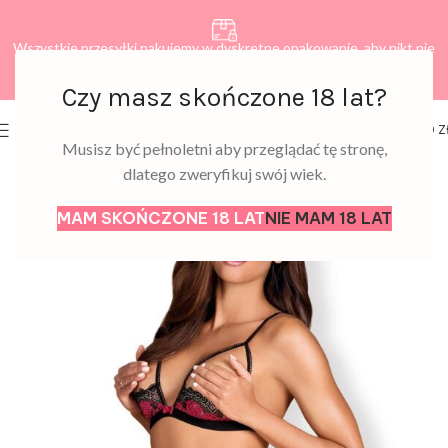
Wszystkie przesyłki pakujemy w dyskretne opakowanie, aby nikt nie
dowiedział się, co zamawiasz.
Czy masz skończone 18 lat?
0
MENU
0,00
Z
Musisz być pełnoletni aby przeglądać tę stronę,
dlatego zweryfikuj swój wiek.
MAM SKOŃCZONE 18 LAT
NIE MAM 18 LAT