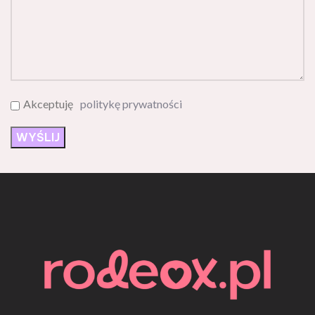
Akceptuję
politykę prywatności