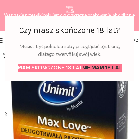
Wszystkie przesyłki pakujemy w dyskretne opakowanie, aby nikt nie
dowiedział się, co zamawiasz.
Czy masz skończone 18 lat?
0
MENU
0,00
Z
Musisz być pełnoletni aby przeglądać tę stronę,
dlatego zweryfikuj swój wiek.
SOLD
OUT
MAM SKOŃCZONE 18 LAT
NIE MAM 18 LAT