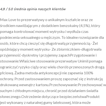
4,9 / 5.0 średnia opinia naszych klientów
Max Love to prezerwatywy o unikalnym kształcie oraz ze
środkiem nawilżającym z dodatkiem benzokainy (4,5%), który
pomaga kontrolować moment wytrysku i wydłuża czas
podniecenia seksualnego u mężczyzn. To idealne rozwiązanie dla
osób, które chcą cieszyć się długotrwałą przyjemnością.- Żel
opóźniający moment wytrysku- Ze zbiorniczkiem-długotrwała
przyjemność-dyskretny i przyjemny zapachPrzygotowanie i
stosowanie:Właściwe stosowanie prezerwatyw Unimil pomaga
ograniczyć ryzyko ciąży oraz wielu chorób przenoszonych drogą
płciową. Żadna metoda antykoncepcji nie zapewnia 100%
ochrony. Przed zastosowaniem proszę zapoznać się z instrukcją
drukowaną wewnątrz kartonu.Przechowywanie:Przechowywać w
suchym i chłodnym miejscu, chronić przed działaniem światła
słonecznego.Ostrzeżenie dotyczące bezpieczeństwaProdukt
jest wykonany z naturalnej gumy lateksowej, która może