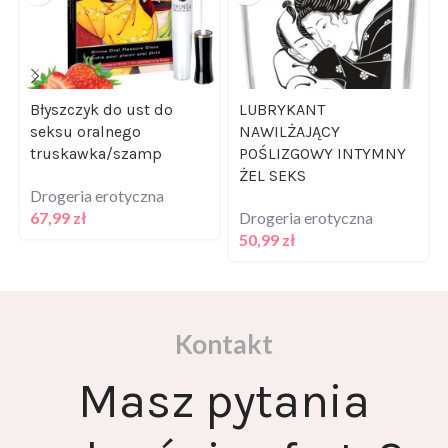
Błyszczyk do ust do
LUBRYKANT
seksu oralnego
NAWILŻAJĄCY
truskawka/szamp
POŚLIZGOWY INTYMNY
ŻEL SEKS
Drogeria erotyczna
67,99
zł
Drogeria erotyczna
50,99
zł
Kontakt
Masz pytania
odnośnie oferty?