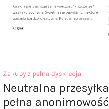
Ten żel intymny to był strzał w 10 – nie tylko
poprawia komfort, ale też daje przyjemne uczucie
ciepła. Nie uczula, bez zapachu. Kupuję już 3 raz i na
pewno nie raz kupie
klaudia_xx
Zakupy z pełną dyskrecją
Neutralna przesyłka
pełna anonimowość