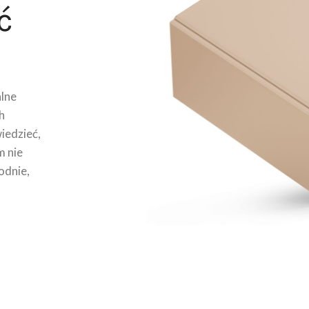
ć
lne
h
wiedzieć,
m nie
odnie,