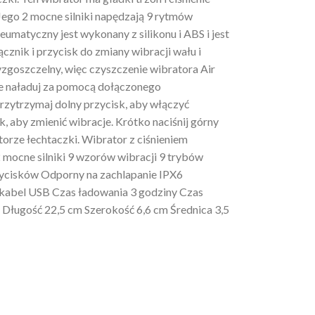
Jego 2 mocne silniki napędzają 9 rytmów
eumatyczny jest wykonany z silikonu i ABS i jest
ącznik i przycisk do zmiany wibracji wału i
zgoszczelny, więc czyszczenie wibratora Air
ie naładuj za pomocą dołączonego
zytrzymaj dolny przycisk, aby włączyć
k, aby zmienić wibracje. Krótko naciśnij górny
torze łechtaczki. Wibrator z ciśnieniem
 mocne silniki 9 wzorów wibracji 9 trybów
zycisków Odporny na zachlapanie IPX6
kabel USB Czas ładowania 3 godziny Czas
 Długość 22,5 cm Szerokość 6,6 cm Średnica 3,5