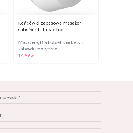
Końcówki zapasowe masażer
Spray dla k
satisfyer 1 climax tips
intymnym 
Masażery
,
Dla kobiet
,
Gadżety i
Krem do dep
zabawki erotyczne
Gadżety i z
14,99
zł
27,99
zł