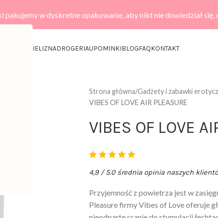
i pakujemy w dyskretne opakowanie, aby nikt nie dowiedział się,
KCESORIA
BIELIZNA
DROGERIA
UPOMINKI
BLOG
FAQ
KONTAKT
Strona główna
Gadżety i zabawki erotyc
VIBES OF LOVE AIR PLEASURE
VIBES OF LOVE A
4,9 / 5.0 średnia opinia naszych klient
Przyjemność z powietrza jest w zasięg
Pleasure firmy Vibes of Love oferuje g
nieodparte ssanie do stymulacji łechtac