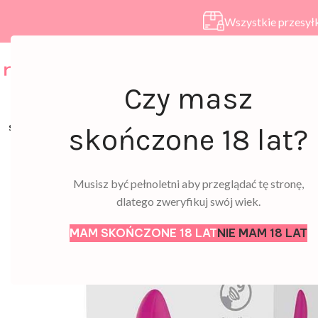
Wszystkie przesyłk
HOME
SKLEP
A
Czy masz
SOLD
skończone 18 lat?
OUT
Musisz być pełnoletni aby przeglądać tę stronę,
dlatego zweryfikuj swój wiek.
MAM SKOŃCZONE 18 LAT
NIE MAM 18 LAT