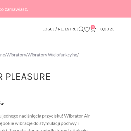
 co zamawiasz.
0
LOGUJ / REJESTRUJ
0,00
ZŁ
zne
Wibratory
Wibratory Wielofunkcyjne
IR PLEASURE
ów
u jednego naciśnięcia przycisku! Wibrator Air
łębokie wibracje do stymulacji pochwy i
zki. Ten wibrator ma gładki trzon i ciśnienie