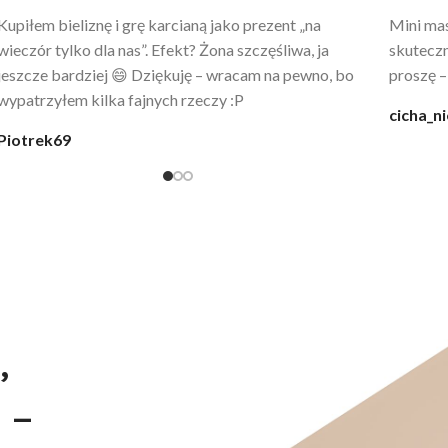
Po prostu WOW! Szlafrok to sztos – lekki, chłodny, a
Kupiłam 
wygląda jak z luksusowego butiku. Noszę
świetny 
codziennie po kąpieli z mężem.
śmiechu,
moment
@karolina_dream
Monia
,
 –