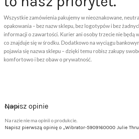
to nasz priorytet.
Wszystkie zamówienia pakujemy w nieoznakowane, neutra
opakowania – bez nazw sklepu, bez logotypów i bez żadnyc
informacji o zawartości. Kurier ani osoby trzecie nie będą 
co znajduje się w środku. Dodatkowo na wyciągu bankowy
pojawia się nazwa sklepu – dzięki temu robisz zakupy swob
komfortowo i bez obaw o prywatność.
Napisz opinie
Opinie
Na razie nie ma opinii o produkcie.
Napisz pierwszą opinię o „Wibrator-5909160000 Julie Thru