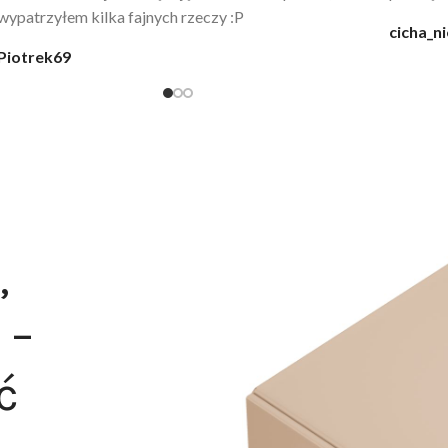
moment
@karolina_dream
Monia
,
 –
ć