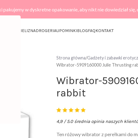
i pakujemy w dyskretne opakowanie, aby nikt nie dowiedział się,
KCESORIA
BIELIZNA
DROGERIA
UPOMINKI
BLOG
FAQ
KONTAKT
Strona główna
Gadżety i zabawki erotyc
Wibrator-5909160000 Julie Thrusting rab
Wibrator-5909160
rabbit
4,9 / 5.0 średnia opinia naszych klient
Ten różowy wibrator z perełkami do ma