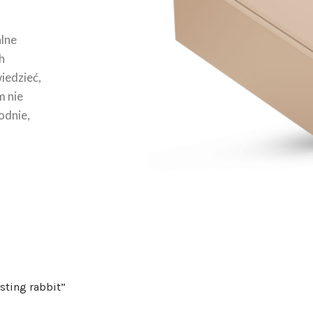
lne
h
wiedzieć,
m nie
odnie,
sting rabbit”