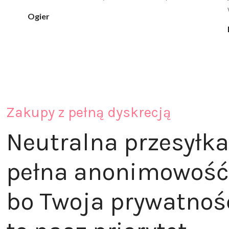
pewno nie raz kupie
klaudia_xx
Zakupy z pełną dyskrecją
Neutralna przesyłka
pełna anonimowość
bo Twoja prywatnoś