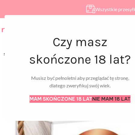
Wszystkie przesyłk
HOME
SKLEP
A
Czy masz
SOLD
skończone 18 lat?
OUT
Musisz być pełnoletni aby przeglądać tę stronę,
dlatego zweryfikuj swój wiek.
MAM SKOŃCZONE 18 LAT
NIE MAM 18 LAT