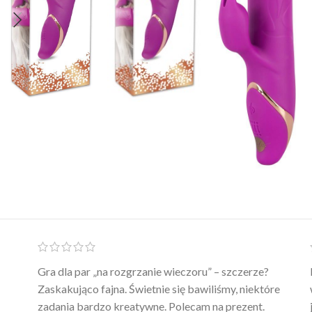
Ten żel intymny to był strzał w 10 – nie tylko
poprawia komfort, ale też daje przyjemne uczucie
ciepła. Nie uczula, bez zapachu. Kupuję już 3 raz i na