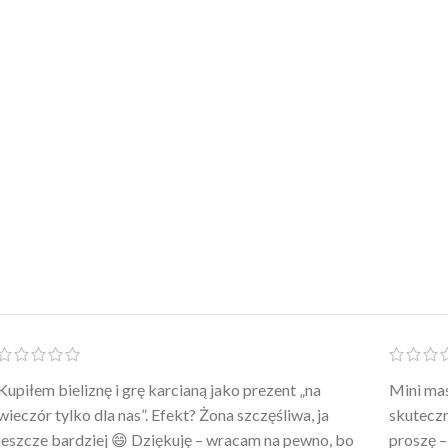
Po prostu WOW! Szlafrok to sztos – lekki, chłodny, a
Kupiłam 
wygląda jak z luksusowego butiku. Noszę
świetny 
codziennie po kąpieli z mężem.
śmiechu,