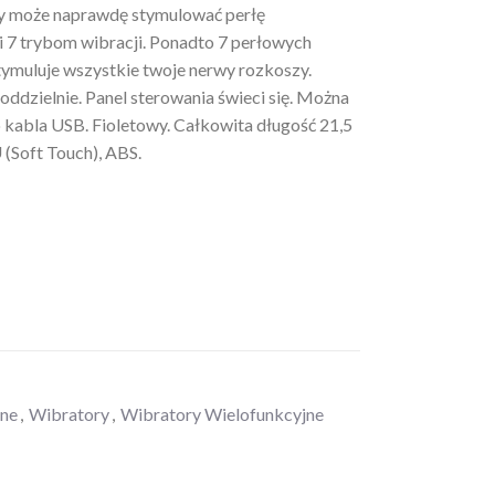
óry może naprawdę stymulować perłę
 7 trybom wibracji. Ponadto 7 perłowych
tymuluje wszystkie twoje nerwy rozkoszy.
ddzielnie. Panel sterowania świeci się. Można
kabla USB. Fioletowy. Całkowita długość 21,5
 (Soft Touch), ABS.
zne
,
Wibratory
,
Wibratory Wielofunkcyjne