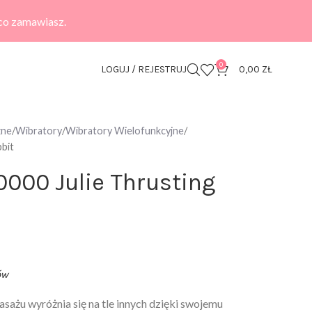
 co zamawiasz.
0
LOGUJ / REJESTRUJ
0,00
ZŁ
zne
Wibratory
Wibratory Wielofunkcyjne
bit
000 Julie Thrusting
ów
sażu wyróżnia się na tle innych dzięki swojemu