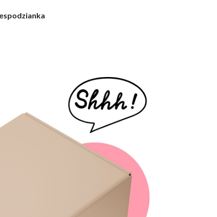
ów 😉
super.
N. Zielińska