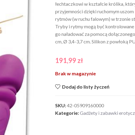
łechtaczkowi w kształcie królika, kt
przyjemności dzięki ruchomym uszom i
rytmów (w ruchu falowym) w trzonie s
Tryby i rytmy mogą być kontrolowane o
go naładować za pomocą dołączonego 
cm, Ø 3,4-3,7 cm. Silikon z powłoką PU
191,99
zł
Brak w magazynie
Dodaj do listy życzeń
SKU:
42-05909160000
Kategorie:
Gadżety i zabawki erotyc