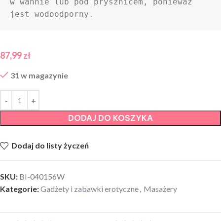
w wannie lub pod prysznicem, ponieważ 
jest wodoodporny.
87,99
zł
31 w magazynie
DODAJ DO KOSZYKA
Dodaj do listy życzeń
SKU:
BI-040156W
Kategorie:
Gadżety i zabawki erotyczne
,
Masażery