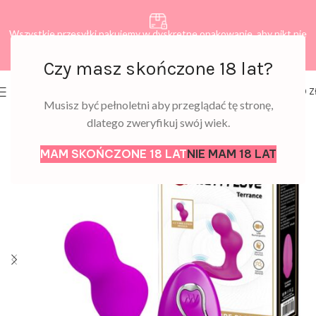
Wszystkie przesyłki pakujemy w dyskretne opakowanie, aby nikt nie
dowiedział się, co zamawiasz.
Czy masz skończone 18 lat?
0
MENU
0,00
Z
Musisz być pełnoletni aby przeglądać tę stronę,
dlatego zweryfikuj swój wiek.
MAM SKOŃCZONE 18 LAT
NIE MAM 18 LAT