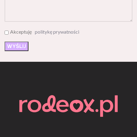
Akceptuję
politykę prywatności