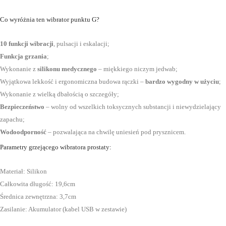
Co wyróżnia ten wibrator punktu G?
10 funkcji wibracji
, pulsacji i eskalacji;
Funkcja grzania
;
Wykonanie z
silikonu medycznego
– miękkiego niczym jedwab;
Wyjątkowa lekkość i ergonomiczna budowa rączki –
bardzo wygodny w użyciu
;
Wykonanie z wielką dbałością o szczegóły;
Bezpieczeństwo
– wolny od wszelkich toksycznych substancji i niewydzielający
zapachu;
Wodoodporność
– pozwalająca na chwilę uniesień pod prysznicem.
Parametry grzejącego wibratora prostaty:
Materiał: Silikon
Całkowita długość: 19,6cm
Średnica zewnętrzna: 3,7cm
Zasilanie: Akumulator (kabel USB w zestawie)