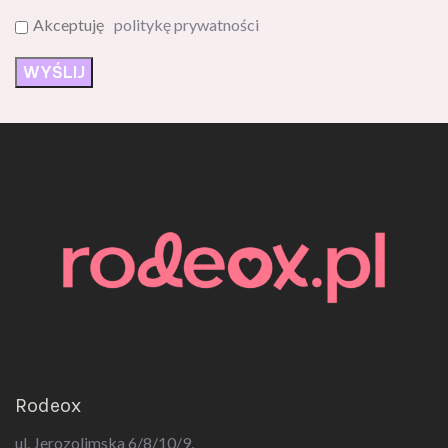
Akceptuję
politykę prywatności
Rodeox
ul. Jerozolimska 6/8/10/9,