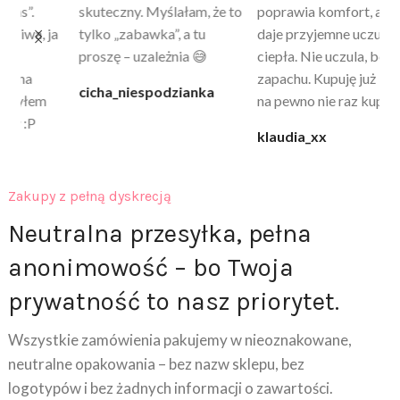
skuteczny. Myślałam, że to
poprawia komfort, ale też
wy
a
tylko „zabawka”, a tu
daje przyjemne uczucie
bu
proszę – uzależnia 😅
ciepła. Nie uczula, bez
po
zapachu. Kupuję już 3 raz i
cicha_niespodzianka
@k
na pewno nie raz kupie
klaudia_xx
Zakupy z pełną dyskrecją
Neutralna przesyłka, pełna
anonimowość – bo Twoja
prywatność to nasz priorytet.
Wszystkie zamówienia pakujemy w nieoznakowane,
neutralne opakowania – bez nazw sklepu, bez
logotypów i bez żadnych informacji o zawartości.