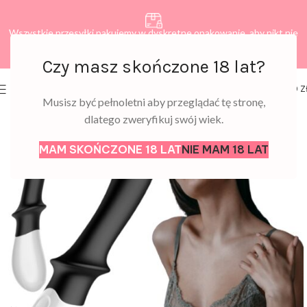
Wszystkie przesyłki pakujemy w dyskretne opakowanie, aby nikt nie
dowiedział się, co zamawiasz.
Czy masz skończone 18 lat?
0
MENU
0,00
Z
Musisz być pełnoletni aby przeglądać tę stronę,
dlatego zweryfikuj swój wiek.
MAM SKOŃCZONE 18 LAT
NIE MAM 18 LAT