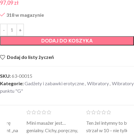
97,09
zł
318 w magazynie
DODAJ DO KOSZYKA
Dodaj do listy życzeń
SKU:
63-00015
Kategorie:
Gadżety i zabawki erotyczne
,
Wibratory
,
Wibratory
punktu "G"
Mini masażer jest…
Ten żel intymny to był
Po
a
genialny. Cichy, poręczny,
strzał w 10 – nie tylko
to