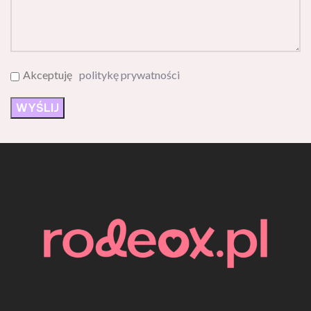
Akceptuję
politykę prywatności