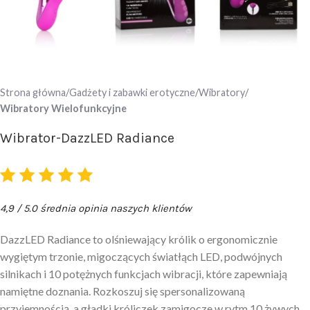
Strona główna
Gadżety i zabawki erotyczne
Wibratory
Wibratory Wielofunkcyjne
Wibrator-DazzLED Radiance
4,9 / 5.0 średnia opinia naszych klientów
DazzLED Radiance to olśniewający królik o ergonomicznie
wygiętym trzonie, migoczących światłąch LED, podwójnych
silnikach i 10 potężnych funkcjach wibracji, które zapewniają
namiętne doznania. Rozkoszuj się spersonalizowaną
przyjemnością, a gładki króliczek zamigocze w rytm 10 żywych