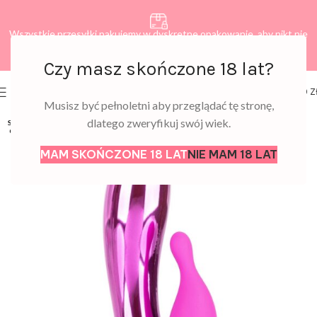
Wszystkie przesyłki pakujemy w dyskretne opakowanie, aby nikt nie
dowiedział się, co zamawiasz.
Czy masz skończone 18 lat?
0
MENU
0,00
Z
Musisz być pełnoletni aby przeglądać tę stronę,
dlatego zweryfikuj swój wiek.
SOLD
OUT
MAM SKOŃCZONE 18 LAT
NIE MAM 18 LAT