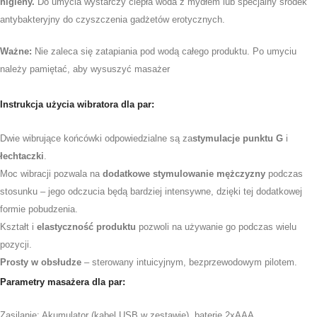
higieny.
Do umycia wystarczy ciepła woda z mydłem lub specjalny środek
antybakteryjny do czyszczenia gadżetów erotycznych.
Ważne:
Nie zaleca się zatapiania pod wodą całego produktu. Po umyciu
należy pamiętać, aby wysuszyć masażer
Instrukcja użycia wibratora dla par:
Dwie wibrujące końcówki odpowiedzialne są za
stymulacje punktu G
i
łechtaczki
.
Moc wibracji pozwala na
dodatkowe stymulowanie mężczyzny
podczas
stosunku – jego odczucia będą bardziej intensywne, dzięki tej dodatkowej
formie pobudzenia.
Kształt i
elastyczność produktu
pozwoli na używanie go podczas wielu
pozycji.
Prosty w obsłudze
– sterowany intuicyjnym, bezprzewodowym pilotem.
Parametry masażera dla par:
Zasilanie: Akumulator (kabel USB w zestawie), baterie 2xAAA