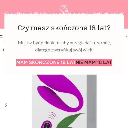
Wszystkie przesyłki pakujemy w dyskretne opakowanie, aby nikt nie
dowiedział się, co zamawiasz.
Czy masz skończone 18 lat?
0
MENU
0,00
Z
Musisz być pełnoletni aby przeglądać tę stronę,
dlatego zweryfikuj swój wiek.
SOLD
OUT
MAM SKOŃCZONE 18 LAT
NIE MAM 18 LAT