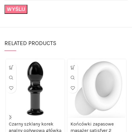
RELATED PRODUCTS
Czarny szklany korek
Końcówki zapasowe
analny opływową główką
masażer satisfyer 2