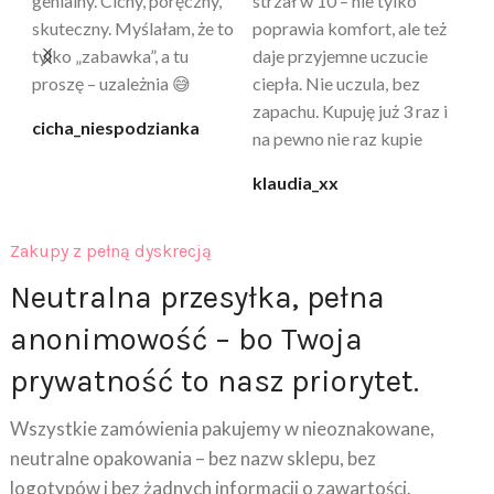
a
genialny. Cichy, poręczny,
strzał w 10 – nie tylko
to
skuteczny. Myślałam, że to
poprawia komfort, ale też
wy
a
tylko „zabawka”, a tu
daje przyjemne uczucie
bu
proszę – uzależnia 😅
ciepła. Nie uczula, bez
po
zapachu. Kupuję już 3 raz i
cicha_niespodzianka
@k
na pewno nie raz kupie
klaudia_xx
Zakupy z pełną dyskrecją
Neutralna przesyłka, pełna
anonimowość – bo Twoja
prywatność to nasz priorytet.
Wszystkie zamówienia pakujemy w nieoznakowane,
neutralne opakowania – bez nazw sklepu, bez
logotypów i bez żadnych informacji o zawartości.