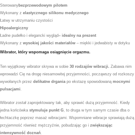
Sterowany
bezprzewodowym pilotem
Wykonany z
elastycznego silikonu medycznego
Łatwy w utrzymaniu czystości
Hipoalergiczny
Ładne pudełko i elegancki wygląd
– idealny na prezent
Wykonany z
wysokiej jakości materiałów
– miękki i jedwabisty w dotyku
Wibrator, który wspomaga osiągnięcie orgazmu.
Ten wyjątkowy wibrator skrywa w sobie
30 rodzajów wibracji
.
Zabawa nim
wprowadzi Cię na drogę niesamowitej przyjemności, począwszy od rozkoszy
wywołanych przez
delikatne drgania
po ekstazę spowodowaną
mocnymi
pulsacjami
.
Wibrator został zaprojektowany tak, aby sprawić dużą przyjemność. Kiedy
jedna końcówka
stymuluje punkt G
, to druga w tym samym czasie dba o
łechtaczkę poprzez masaż wibracjami. Wspomniane wibracje sprawiają dużą
przyjemność również mężczyźnie, pobudzając go i
zwiększając
intensywność doznań
.