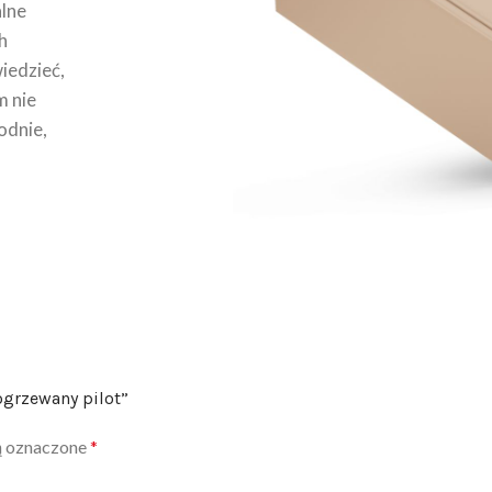
lne
h
wiedzieć,
m nie
odnie,
ogrzewany pilot”
ą oznaczone
*