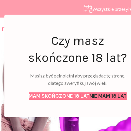
Wszystkie przesyłk
HOME
SKLEP
A
Czy masz
skończone 18 lat?
Musisz być pełnoletni aby przeglądać tę stronę,
dlatego zweryfikuj swój wiek.
MAM SKOŃCZONE 18 LAT
NIE MAM 18 LAT