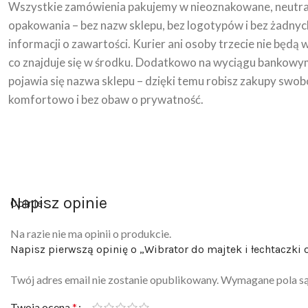
Wszystkie zamówienia pakujemy w nieoznakowane, neutra
opakowania – bez nazw sklepu, bez logotypów i bez żadnyc
informacji o zawartości. Kurier ani osoby trzecie nie będą 
co znajduje się w środku. Dodatkowo na wyciągu bankowy
pojawia się nazwa sklepu – dzięki temu robisz zakupy swob
komfortowo i bez obaw o prywatność.
Napisz opinie
Opinie
Na razie nie ma opinii o produkcie.
Napisz pierwszą opinię o „Wibrator do majtek i łechtaczki 
Twój adres email nie zostanie opublikowany.
Wymagane pola s
Twoja ocena
*