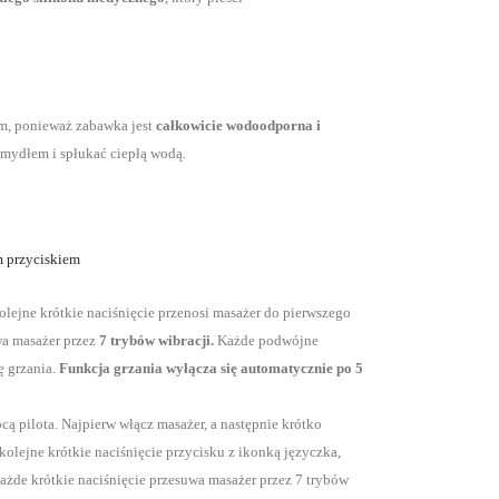
em, ponieważ zabawka jest
całkowicie wodoodporna i
 mydłem i spłukać ciepłą wodą.
m przyciskiem
kolejne krótkie naciśnięcie przenosi masażer do pierwszego
uwa masażer przez
7 trybów wibracji.
Każde podwójne
ę grzania.
Funkcja grzania wyłącza się automatycznie po 5
 pilota. Najpierw włącz masażer, a następnie krótko
 kolejne krótkie naciśnięcie przycisku z ikonką języczka,
każde krótkie naciśnięcie przesuwa masażer przez 7 trybów