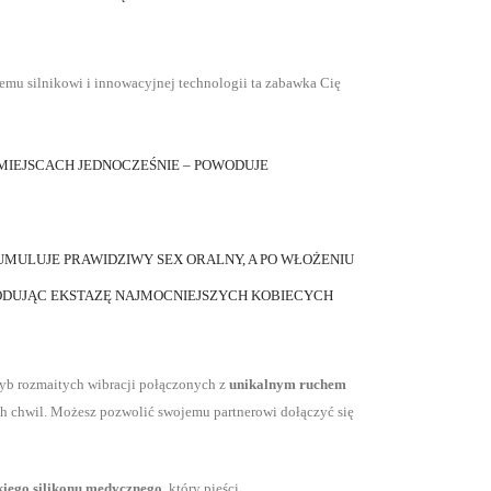
mu silnikowi i innowacyjnej technologii ta zabawka Cię
MIEJSCACH JEDNOCZEŚNIE – POWODUJE
UMULUJE PRAWIDZIWY SEX ORALNY, A PO WŁOŻENIU
ODUJĄC EKSTAZĘ NAJMOCNIEJSZYCH KOBIECYCH
ryb rozmaitych wibracji połączonych z
unikalnym ruchem
h chwil. Możesz pozwolić swojemu partnerowi dołączyć się
iego silikonu medycznego
, który pieści