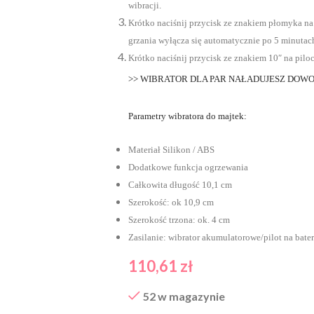
wibracji.
Krótko naciśnij przycisk ze znakiem płomyka na 
grzania wyłącza się automatycznie po 5 minutac
Krótko naciśnij przycisk ze znakiem 10″ na pilo
>> WIBRATOR DLA PAR NAŁADUJESZ DO
Parametry wibratora do majtek:
Materiał Silikon / ABS
Dodatkowe funkcja ogrzewania
Całkowita długość 10,1 cm
Szerokość: ok 10,9 cm
Szerokość trzona: ok. 4 cm
Zasilanie: wibrator akumulatorowe/pilot na bate
110,61
zł
52 w magazynie