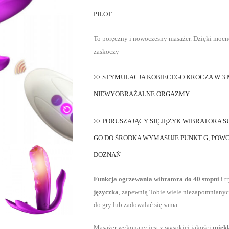
PILOT
To poręczny i nowoczesny masażer. Dzięki mocne
zaskoczy
>> STYMULACJA KOBIECEGO KROCZA W 3 
NIEWYOBRAŻALNE ORGAZMY
>> PORUSZAJĄCY SIĘ JĘZYK WIBRATORA S
GO DO ŚRODKA WYMASUJE PUNKT G, POW
DOZNAŃ
Funkcja ogrzewania wibratora do 40 stopni
i t
języczka
, zapewnią Tobie wiele niezapomnianyc
do gry lub zadowalać się sama.
Masażer wykonany jest z wysokiej jakości
miękk