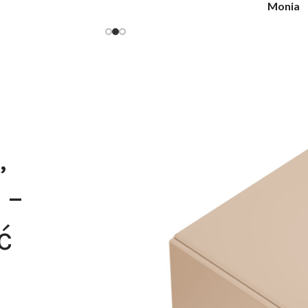
Monia
,
 –
ć