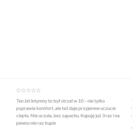
Ten żel intymny to był strzał w 10 – nie tylko
poprawia komfort, ale też daje przyjemne uczucie
ciepła. Nie uczula, bez zapachu. Kupuję już 3 raz i na
pewno nie raz kupie