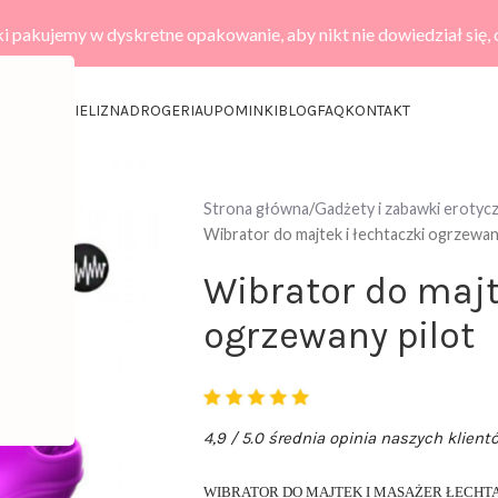
i pakujemy w dyskretne opakowanie, aby nikt nie dowiedział się,
KCESORIA
BIELIZNA
DROGERIA
UPOMINKI
BLOG
FAQ
KONTAKT
Strona główna
Gadżety i zabawki erotyc
Wibrator do majtek i łechtaczki ogrzewan
Wibrator do majt
ogrzewany pilot
4,9 / 5.0 średnia opinia naszych klient
WIBRATOR DO MAJTEK I MASAŻER ŁECHTA