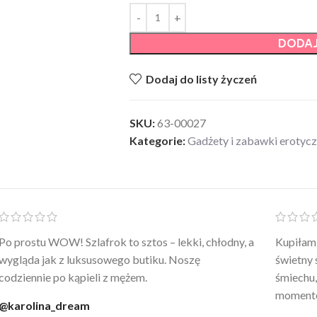
DODAJ
Dodaj do listy życzeń
SKU:
63-00027
Kategorie:
Gadżety i zabawki erotyc
Po prostu WOW! Szlafrok to sztos – lekki, chłodny, a
Kupiłam 
wygląda jak z luksusowego butiku. Noszę
świetny 
codziennie po kąpieli z mężem.
śmiechu,
moment
@karolina_dream