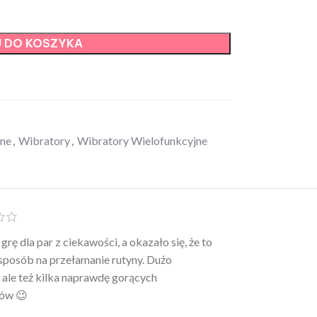
 DO KOSZYKA
zne
,
Wibratory
,
Wibratory Wielofunkcyjne
grę dla par z ciekawości, a okazało się, że to
Szybka dostawa 
sposób na przełamanie rutyny. Dużo
Minus za brak m
 ale też kilka naprawdę gorących
paczkomatu w mo
ów 😉
super.