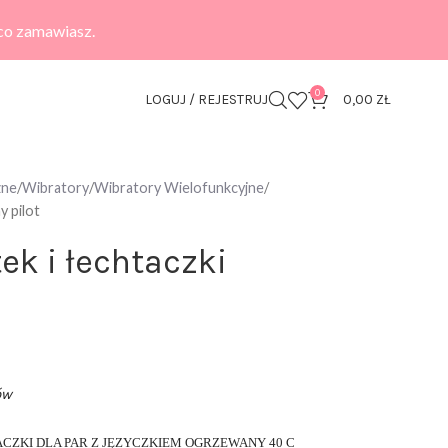
 co zamawiasz.
0
LOGUJ / REJESTRUJ
0,00
ZŁ
zne
Wibratory
Wibratory Wielofunkcyjne
y pilot
ek i łechtaczki
ów
CZKI DLA PAR Z JĘZYCZKIEM OGRZEWANY 40 C