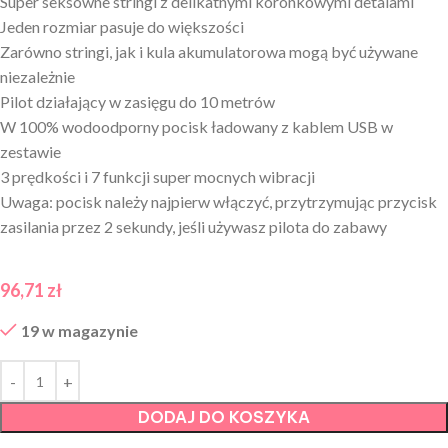
Super seksowne stringi z delikatnymi koronkowymi detalami
Jeden rozmiar pasuje do większości
Zarówno stringi, jak i kula akumulatorowa mogą być używane
niezależnie
Pilot działający w zasięgu do 10 metrów
W 100% wodoodporny pocisk ładowany z kablem USB w
zestawie
3 prędkości i 7 funkcji super mocnych wibracji
Uwaga: pocisk należy najpierw włączyć, przytrzymując przycisk
zasilania przez 2 sekundy, jeśli używasz pilota do zabawy
96,71
zł
19 w magazynie
DODAJ DO KOSZYKA