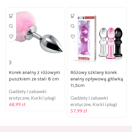
Korek analny z różowym
Różowy szklany korek
puszkiem ze stali 8 cm
analny opływową główką
11,5cm
Gadżety i zabawki
erotyczne
,
Korki i plugi
Gadżety i zabawki
68,99
zł
erotyczne
,
Korki i plugi
57,99
zł