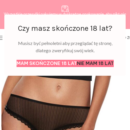
Wszystkie przesyłki pakujemy w dyskretne opakowanie, aby nikt nie
dowiedział się, co zamawiasz.
Czy masz skończone 18 lat?
0
MENU
0,00
Z
Musisz być pełnoletni aby przeglądać tę stronę,
dlatego zweryfikuj swój wiek.
MAM SKOŃCZONE 18 LAT
NIE MAM 18 LAT