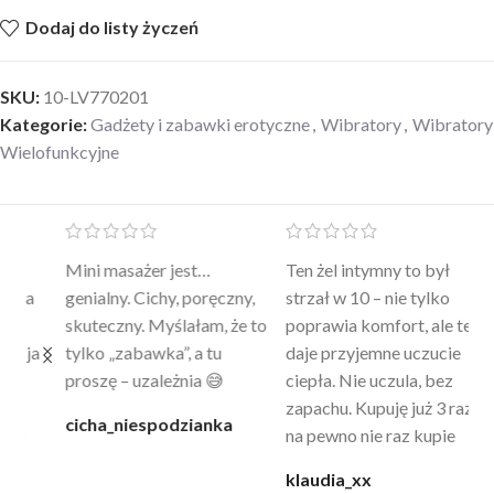
Dodaj do listy życzeń
SKU:
10-LV770201
Kategorie:
Gadżety i zabawki erotyczne
,
Wibratory
,
Wibratory
Wielofunkcyjne
Mini masażer jest…
Ten żel intymny to był
Po
a
genialny. Cichy, poręczny,
strzał w 10 – nie tylko
to
skuteczny. Myślałam, że to
poprawia komfort, ale też
wy
a
tylko „zabawka”, a tu
daje przyjemne uczucie
bu
proszę – uzależnia 😅
ciepła. Nie uczula, bez
po
zapachu. Kupuję już 3 raz i
cicha_niespodzianka
@k
na pewno nie raz kupie
klaudia_xx