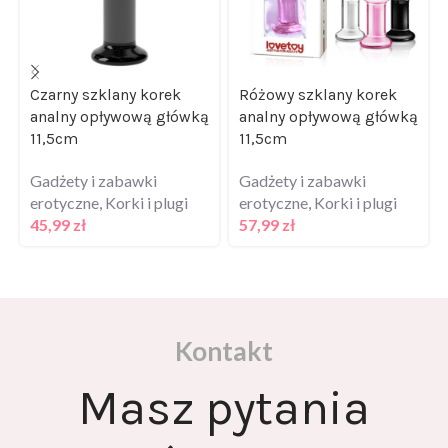
Czarny szklany korek
Różowy szklany korek
analny opływową główką
analny opływową główką
11,5cm
11,5cm
Gadżety i zabawki
Gadżety i zabawki
erotyczne
,
Korki i plugi
erotyczne
,
Korki i plugi
45,99
zł
57,99
zł
Kontakt
Masz pytania
odnośnie oferty?