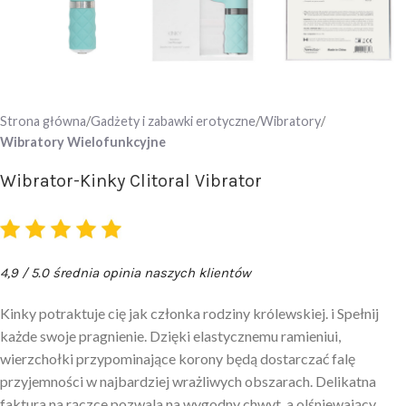
Strona główna
Gadżety i zabawki erotyczne
Wibratory
Wibratory Wielofunkcyjne
Wibrator-Kinky Clitoral Vibrator
4,9 / 5.0 średnia opinia naszych klientów
Kinky potraktuje cię jak członka rodziny królewskiej. i Spełnij
każde swoje pragnienie. Dzięki elastycznemu ramieniui,
wierzchołki przypominające korony będą dostarczać falę
przyjemności w najbardziej wrażliwych obszarach. Delikatna
faktura na rączce pozwala na wygodny chwyt, a olśniewający