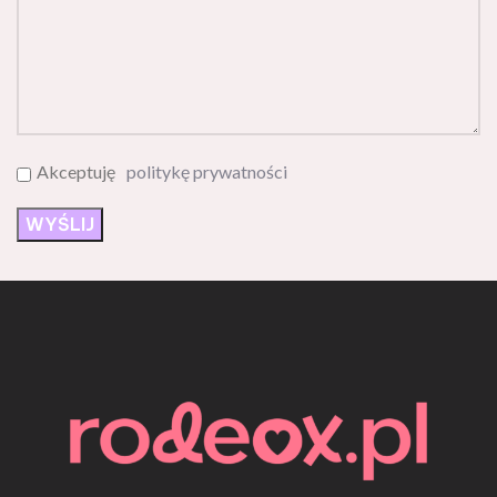
Akceptuję
politykę prywatności