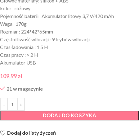
Główne materiały: silikon + ABS
kolor : różowy
Pojemność baterii : Akumulator litowy 3,7 V/420 mAh
Waga : 170g
Rozmiar : 224*42*65mm
Częstotliwość wibracji : 9 trybów wibracji
Czas ładowania : 1,5 H
Czas pracy : > 2 H
Akumulator USB
109,99
zł
21 w magazynie
DODAJ DO KOSZYKA
Dodaj do listy życzeń