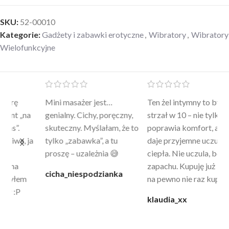
SKU:
52-00010
Kategorie:
Gadżety i zabawki erotyczne
,
Wibratory
,
Wibratory
Wielofunkcyjne
Mini masażer jest…
Ten żel intymny to był
Po
a
genialny. Cichy, poręczny,
strzał w 10 – nie tylko
to
skuteczny. Myślałam, że to
poprawia komfort, ale też
wy
a
tylko „zabawka”, a tu
daje przyjemne uczucie
bu
proszę – uzależnia 😅
ciepła. Nie uczula, bez
po
zapachu. Kupuję już 3 raz i
cicha_niespodzianka
@k
na pewno nie raz kupie
klaudia_xx