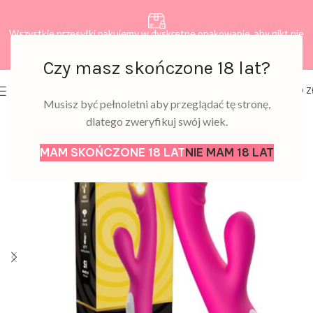
Wszystkie przesyłki pakujemy w dyskretne opakowanie, aby nikt nie
dowiedział się, co zamawiasz.
Czy masz skończone 18 lat?
0
MENU
0,00
Z
Musisz być pełnoletni aby przeglądać tę stronę,
dlatego zweryfikuj swój wiek.
MAM SKOŃCZONE 18 LAT
NIE MAM 18 LAT