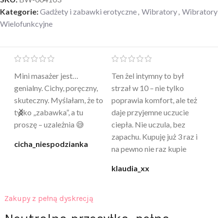
Kategorie:
Gadżety i zabawki erotyczne
,
Wibratory
,
Wibratory
Wielofunkcyjne
Mini masażer jest…
Ten żel intymny to był
Po
a
genialny. Cichy, poręczny,
strzał w 10 – nie tylko
to
skuteczny. Myślałam, że to
poprawia komfort, ale też
wy
a
tylko „zabawka”, a tu
daje przyjemne uczucie
bu
proszę – uzależnia 😅
ciepła. Nie uczula, bez
po
zapachu. Kupuję już 3 raz i
cicha_niespodzianka
@k
na pewno nie raz kupie
klaudia_xx
Zakupy z pełną dyskrecją