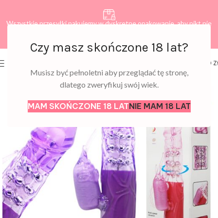
Wszystkie przesyłki pakujemy w dyskretne opakowanie, aby nikt nie
dowiedział się, co zamawiasz.
Czy masz skończone 18 lat?
0
MENU
0,00
Z
Musisz być pełnoletni aby przeglądać tę stronę,
dlatego zweryfikuj swój wiek.
MAM SKOŃCZONE 18 LAT
NIE MAM 18 LAT