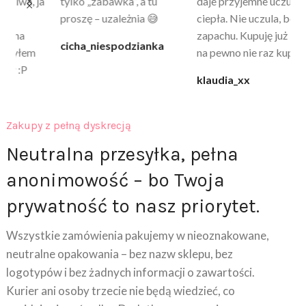
a
tylko „zabawka”, a tu
daje przyjemne uczucie
bu
proszę – uzależnia 😅
ciepła. Nie uczula, bez
po
zapachu. Kupuję już 3 raz i
cicha_niespodzianka
@k
na pewno nie raz kupie
klaudia_xx
Zakupy z pełną dyskrecją
Neutralna przesyłka, pełna
anonimowość – bo Twoja
prywatność to nasz priorytet.
Wszystkie zamówienia pakujemy w nieoznakowane,
neutralne opakowania – bez nazw sklepu, bez
logotypów i bez żadnych informacji o zawartości.
Kurier ani osoby trzecie nie będą wiedzieć, co
znajduje się w środku. Dodatkowo na wyciągu