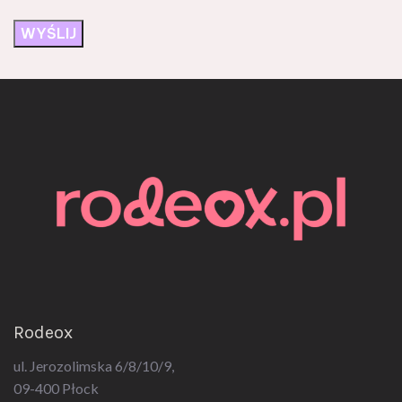
Rodeox
ul. Jerozolimska 6/8/10/9,
09-400 Płock