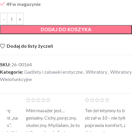
49 w magazynie
DODAJ DO KOSZYKA
Dodaj do listy życzeń
SKU:
26-00164
Kategorie:
Gadżety i zabawki erotyczne
,
Wibratory
,
Wibratory
Wielofunkcyjne
Mini masażer jest…
Ten żel intymny to był
Po
a
genialny. Cichy, poręczny,
strzał w 10 – nie tylko
to
skuteczny. Myślałam, że to
poprawia komfort, ale też
wy