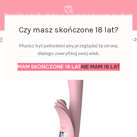
Wszystkie przesyłki pakujemy w dyskretne opakowanie, aby nikt nie
dowiedział się, co zamawiasz.
Czy masz skończone 18 lat?
0
MENU
0,00
Z
Musisz być pełnoletni aby przeglądać tę stronę,
dlatego zweryfikuj swój wiek.
MAM SKOŃCZONE 18 LAT
NIE MAM 18 LAT