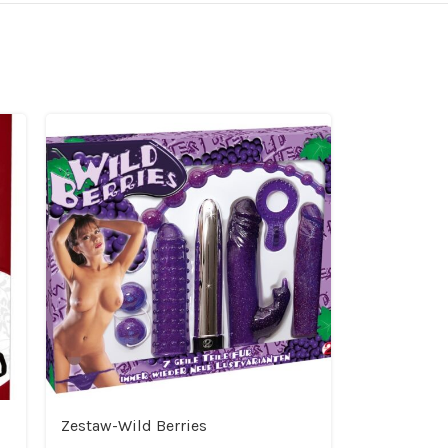
Zestaw-Wild Berries
9 szt zest
erotycznych