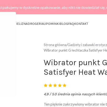
i pakujemy w dyskretne opakowanie, aby nikt nie dowiedział się,
KCESORIA
BIELIZNA
DROGERIA
UPOMINKI
BLOG
FAQ
KONTAKT
Strona główna
Gadżety i zabawki erotyc
Wibrator punkt G łechtaczka Satisfyer 
Wibrator punkt G
Satisfyer Heat W
4,9 / 5.0 średnia opinia naszych klient
Ten pięknie zakrzywiony wibrator nie t