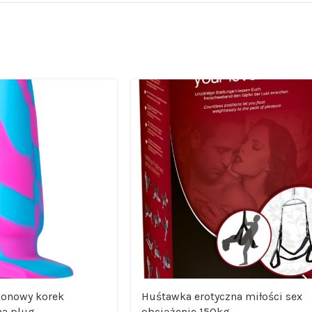
konowy korek
Huśtawka erotyczna miłości sex
na plug
obciążenie 150kg