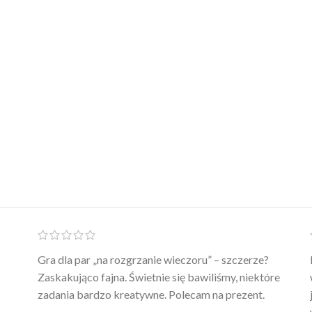
Ten żel intymny to był strzał w 10 – nie tylko
poprawia komfort, ale też daje przyjemne uczucie
ciepła. Nie uczula, bez zapachu. Kupuję już 3 raz i na
pewno nie raz kupie