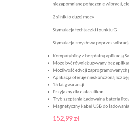
niezapomniane połączenie wibracji, ciep
2 silniki o dużej mocy
Stymulacja łechtaczki i punktu G
Stymulacja zmysłowa poprzez wibracje
Kompatybilny z bezpłatną aplikacją Sat
Może być również używany bez aplikac
Możliwość edycji zaprogramowanyc
Aplikacja oferuje nieskończoną liczb
15 lat gwarancji
Przyjazny dla ciała silikon
Tryb szeptania Ładowalna bateria li
Magnetyczny kabel USB do ładowania 
152,99
zł