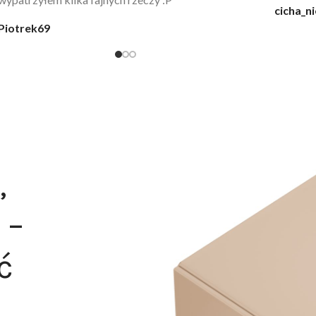
@karolina_dream
Monia
,
 –
ć