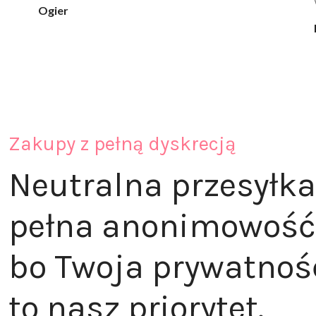
klaudia_xx
Zakupy z pełną dyskrecją
Neutralna przesyłka
pełna anonimowość
bo Twoja prywatnoś
to nasz priorytet.