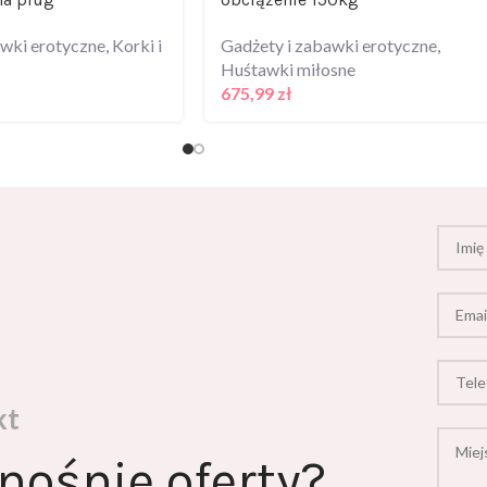
awki erotyczne
,
Korki i
Gadżety i zabawki erotyczne
,
Huśtawki miłosne
675,99
zł
kt
nośnie oferty?