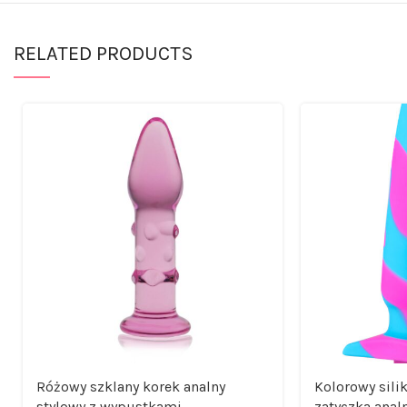
RELATED PRODUCTS
Różowy szklany korek analny
Kolorowy sili
stylowy z wypustkami
zatyczka anal