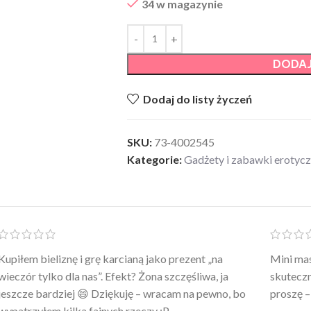
34 w magazynie
DODAJ
Dodaj do listy życzeń
SKU:
73-4002545
Kategorie:
Gadżety i zabawki erotyc
Po prostu WOW! Szlafrok to sztos – lekki, chłodny, a
Kupiłam 
wygląda jak z luksusowego butiku. Noszę
świetny 
codziennie po kąpieli z mężem.
śmiechu,
moment