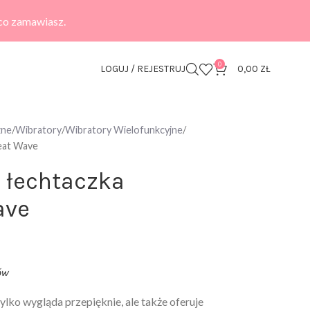
 co zamawiasz.
0
LOGUJ / REJESTRUJ
0,00
ZŁ
zne
Wibratory
Wibratory Wielofunkcyjne
Heat Wave
 łechtaczka
ave
ów
ylko wygląda przepięknie, ale także oferuje