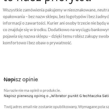
Wszystkie zamówienia pakujemy w nieoznakowane, neutra
opakowania – bez nazw sklepu, bez logotypów i bez żadnyc
informacji o zawartości. Kurier ani osoby trzecie nie będą 
co znajduje się w środku. Dodatkowo na wyciągu bankowy
pojawia się nazwa sklepu – dzięki temu robisz zakupy swob
komfortowo i bez obaw o prywatność.
Napisz opinie
Opinie
Na razie nie ma opinii o produkcie.
Napisz pierwszą opinię o „Wibrator punkt G łechtaczka Sati
Twój adres email nie zostanie opublikowany.
Wymagane pola s