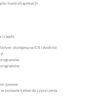
ła i kontroli aplikacj!i
 i ciepło
isfyer: dostępną na iOS i Android
ji.
h programów
ę programów
towo-jonowa
w zestawie Łatwe do czyszczenia