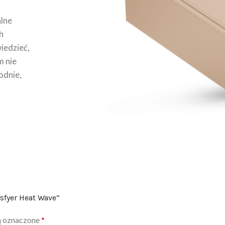
lne
h
wiedzieć,
m nie
odnie,
sfyer Heat Wave”
ą oznaczone
*