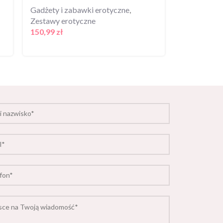
Gadżety i zabawki erotyczne
,
Zestawy erotyczne
Gadżety i z
150,99
zł
Zestawy er
169,99
zł