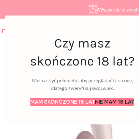
Wszystkie przesyłk
HOME
SKLEP
A
Czy masz
skończone 18 lat?
Musisz być pełnoletni aby przeglądać tę stronę,
dlatego zweryfikuj swój wiek.
MAM SKOŃCZONE 18 LAT
NIE MAM 18 LAT