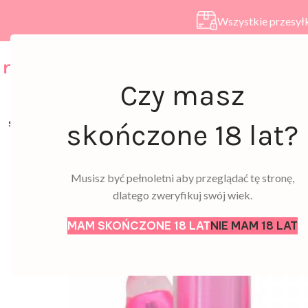
Wszystkie przesyłk
HOME
SKLEP
A
Czy masz
SOLD
skończone 18 lat?
OUT
Musisz być pełnoletni aby przeglądać tę stronę,
dlatego zweryfikuj swój wiek.
MAM SKOŃCZONE 18 LAT
NIE MAM 18 LAT