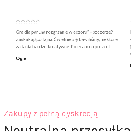
Ten żel intymny to był strzał w 10 – nie tylko
poprawia komfort, ale też daje przyjemne uczucie
ciepła. Nie uczula, bez zapachu. Kupuję już 3 raz i na
pewno nie raz kupie
klaudia_xx
Zakupy z pełną dyskrecją
Neutralna przesyłka