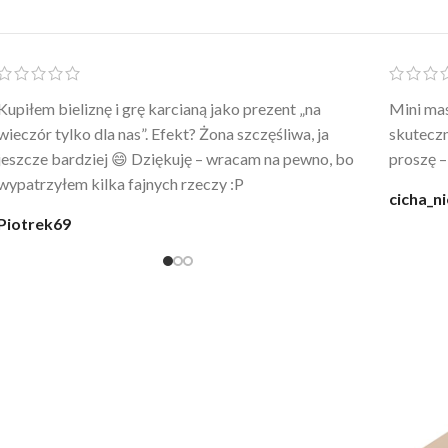
Po prostu WOW! Szlafrok to sztos – lekki, chłodny, a
Kupiłam 
wygląda jak z luksusowego butiku. Noszę
świetny 
codziennie po kąpieli z mężem.
śmiechu,
moment
@karolina_dream
Monia
,