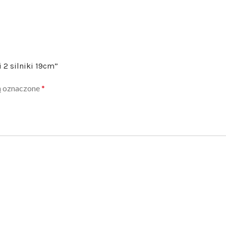
 2 silniki 19cm”
ą oznaczone
*