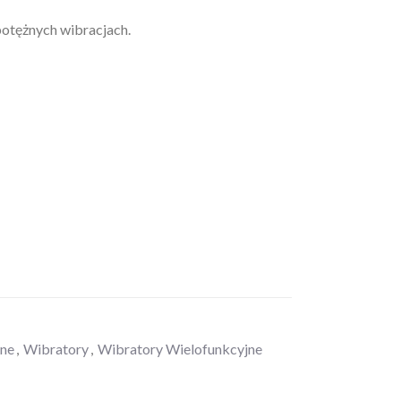
potężnych wibracjach.
zne
,
Wibratory
,
Wibratory Wielofunkcyjne