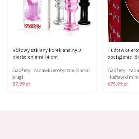
Różowy szklany korek analny 3
Huśtawka erot
pierścieniami 14 cm
obciążenie 1
Gadżety i zabawki erotyczne
,
Korki i
Gadżety i zab
plugi
Huśtawki miło
57,99
zł
675,99
zł