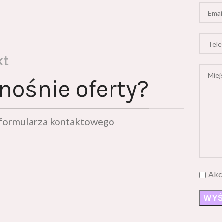
kt
nośnie oferty?
ą formularza kontaktowego
Akc