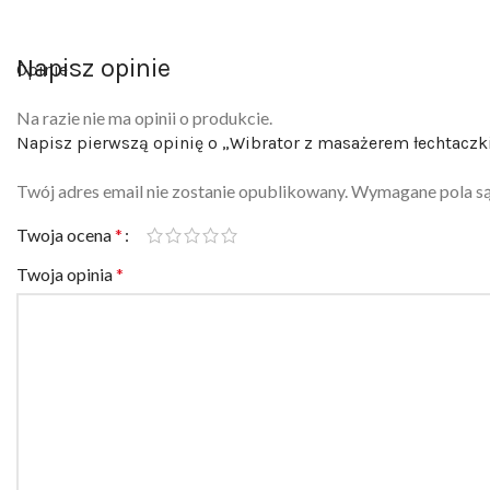
Napisz opinie
Opinie
Na razie nie ma opinii o produkcie.
Napisz pierwszą opinię o „Wibrator z masażerem łechtaczki
Twój adres email nie zostanie opublikowany.
Wymagane pola s
Twoja ocena
*
Twoja opinia
*