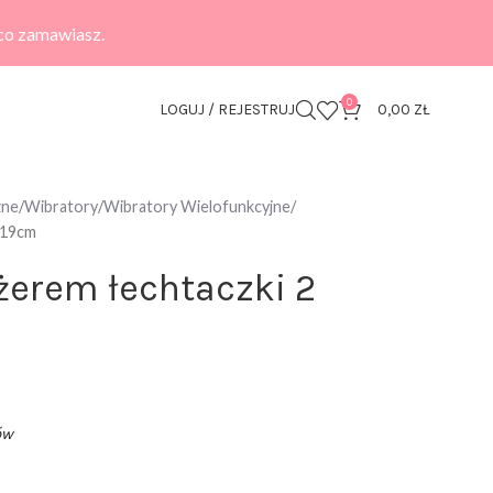
 co zamawiasz.
0
LOGUJ / REJESTRUJ
0,00
ZŁ
zne
Wibratory
Wibratory Wielofunkcyjne
i 19cm
żerem łechtaczki 2
ów