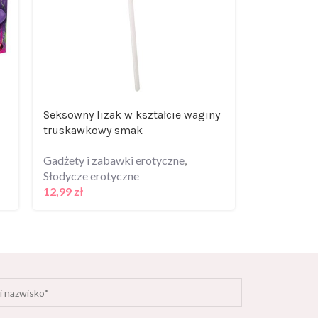
Seksowny lizak w kształcie waginy
Żel/sprej-
truskawkowy smak
Spray 100 
Gadżety i zabawki erotyczne
,
Krem do dep
Słodycze erotyczne
Gadżety i z
12,99
zł
29,99
zł