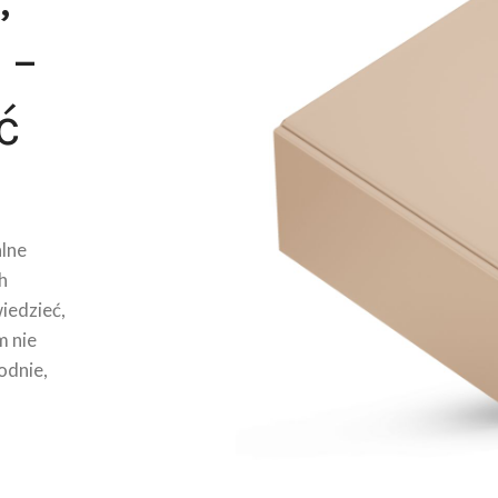
 –
ć
lne
h
wiedzieć,
m nie
odnie,