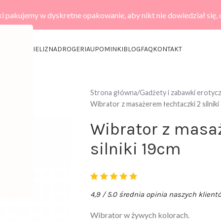
i pakujemy w dyskretne opakowanie, aby nikt nie dowiedział się,
KCESORIA
BIELIZNA
DROGERIA
UPOMINKI
BLOG
FAQ
KONTAKT
Strona główna
Gadżety i zabawki erotyc
Wibrator z masażerem łechtaczki 2 silnik
Wibrator z masa
silniki 19cm
4,9 / 5.0 średnia opinia naszych klient
Wibrator w żywych kolorach.