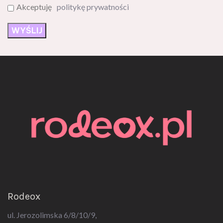
Akceptuję
politykę prywatności
Rodeox
ul. Jerozolimska 6/8/10/9,