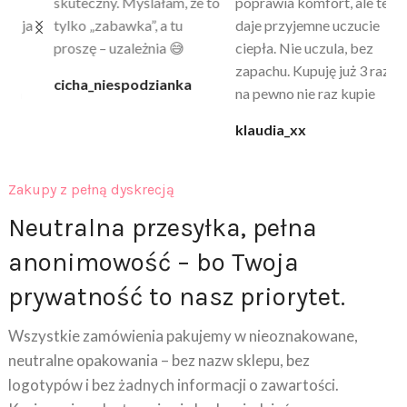
skuteczny. Myślałam, że to
poprawia komfort, ale też
wy
a
tylko „zabawka”, a tu
daje przyjemne uczucie
bu
proszę – uzależnia 😅
ciepła. Nie uczula, bez
po
zapachu. Kupuję już 3 raz i
cicha_niespodzianka
@k
na pewno nie raz kupie
klaudia_xx
Zakupy z pełną dyskrecją
Neutralna przesyłka, pełna
anonimowość – bo Twoja
prywatność to nasz priorytet.
Wszystkie zamówienia pakujemy w nieoznakowane,
neutralne opakowania – bez nazw sklepu, bez
logotypów i bez żadnych informacji o zawartości.
Kurier ani osoby trzecie nie będą wiedzieć, co