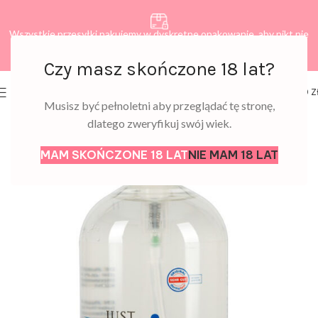
Wszystkie przesyłki pakujemy w dyskretne opakowanie, aby nikt nie
dowiedział się, co zamawiasz.
Czy masz skończone 18 lat?
0
MENU
0,00
Z
Musisz być pełnoletni aby przeglądać tę stronę,
dlatego zweryfikuj swój wiek.
MAM SKOŃCZONE 18 LAT
NIE MAM 18 LAT