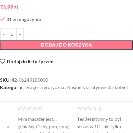
75,99
zł
31 w magazynie
DODAJ DO KOSZYKA
Dodaj do listy życzeń
SKU:
42-06249180000
Kategorie:
Drogeria erotyczna
,
Kosmetyki intymne dla kobiet
Mini masażer jest…
Ten żel intymny to był
Po
a
genialny. Cichy, poręczny,
strzał w 10 – nie tylko
to