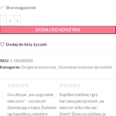
36 w magazynie
DODAJ DO KOSZYKA
Dodaj do listy życzeń
SKU:
1-00500500
Kategorie:
Drogeria erotyczna
,
Kosmetyki intymne dla kobiet
Mini masażer jest…
Ten żel intymny to był
Po
a
genialny. Cichy, poręczny,
strzał w 10 – nie tylko
to
skuteczny. Myślałam, że to
poprawia komfort, ale też
wy
a
tylko „zabawka”, a tu
daje przyjemne uczucie
bu