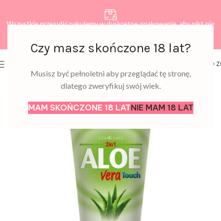
Wszystkie przesyłki pakujemy w dyskretne opakowanie, aby nikt nie
dowiedział się, co zamawiasz.
Czy masz skończone 18 lat?
0
MENU
0,00
Z
Musisz być pełnoletni aby przeglądać tę stronę,
dlatego zweryfikuj swój wiek.
MAM SKOŃCZONE 18 LAT
NIE MAM 18 LAT