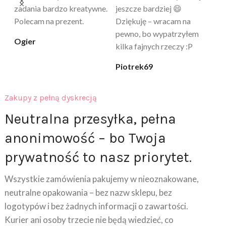
proszę – uzależnia 😅
ciepła. Nie uczula, bez
po
zapachu. Kupuję już 3 raz i
cicha_niespodzianka
@k
na pewno nie raz kupie
klaudia_xx
Zakupy z pełną dyskrecją
Neutralna przesyłka, pełna
anonimowość – bo Twoja
prywatność to nasz priorytet.
Wszystkie zamówienia pakujemy w nieoznakowane,
neutralne opakowania – bez nazw sklepu, bez
logotypów i bez żadnych informacji o zawartości.
Kurier ani osoby trzecie nie będą wiedzieć, co
znajduje się w środku. Dodatkowo na wyciągu