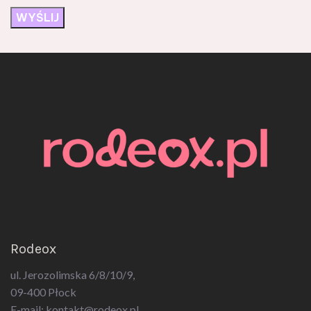
Rodeox
ul. Jerozolimska 6/8/10/9,
09-400 Płock
E-mail:
kontakt@rodeox.pl