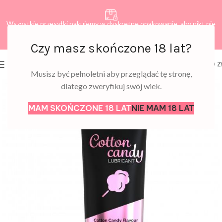
Wszystkie przesyłki pakujemy w dyskretne opakowanie, aby nikt nie
dowiedział się, co zamawiasz.
Czy masz skończone 18 lat?
0
MENU
0,00
Z
Musisz być pełnoletni aby przeglądać tę stronę,
dlatego zweryfikuj swój wiek.
MAM SKOŃCZONE 18 LAT
NIE MAM 18 LAT