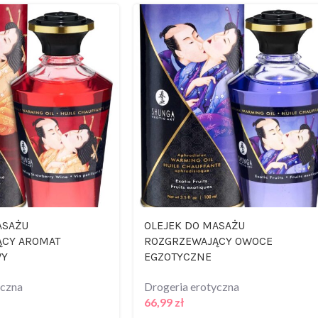
ASAŻU
OLEJEK DO MASAŻU
ĄCY AROMAT
ROZGRZEWAJĄCY OWOCE
WY
EGZOTYCZNE
yczna
Drogeria erotyczna
66,99
zł