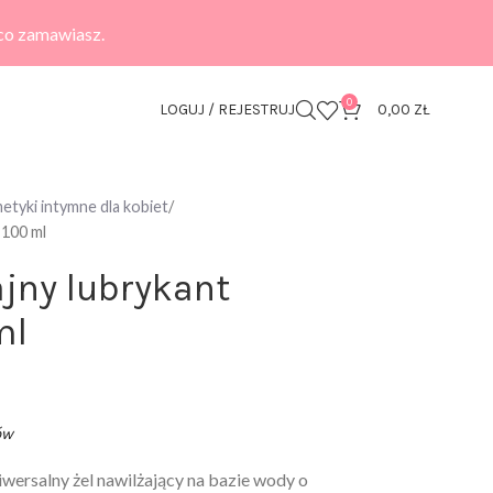
 co zamawiasz.
0
LOGUJ / REJESTRUJ
0,00
ZŁ
tyki intymne dla kobiet
 100 ml
jny lubrykant
ml
ów
iwersalny żel nawilżający na bazie wody o