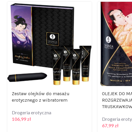
Zestaw olejków do masażu
OLEJEK DO M
erotycznego z wibratorem
ROZGRZEWAJ
TRUSKAWKO
Drogeria erotyczna
106,99
zł
Drogeria erot
67,99
zł