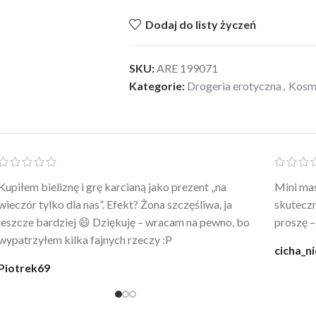
Dodaj do listy życzeń
SKU:
ARE 199071
Kategorie:
Drogeria erotyczna
,
Kosme
Po prostu WOW! Szlafrok to sztos – lekki, chłodny, a
Kupiłam 
wygląda jak z luksusowego butiku. Noszę
świetny 
codziennie po kąpieli z mężem.
śmiechu,
moment
@karolina_dream
Monia