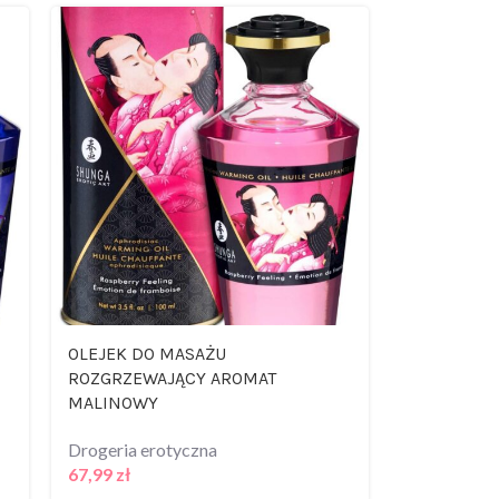
OLEJEK DO MASAŻU
OLEJEK DO
ROZGRZEWAJĄCY AROMAT
ROZGRZEW
MALINOWY
WIŚNIOWY
Drogeria erotyczna
Drogeria er
67,99
zł
67,99
zł