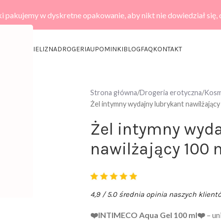
i pakujemy w dyskretne opakowanie, aby nikt nie dowiedział się,
KCESORIA
BIELIZNA
DROGERIA
UPOMINKI
BLOG
FAQ
KONTAKT
Strona główna
Drogeria erotyczna
Kosme
Żel intymny wydajny lubrykant nawilżający
Żel intymny wyda
nawilżający 100 
4,9 / 5.0 średnia opinia naszych klient
❤️INTIMECO Aqua Gel 100 ml❤️
– un