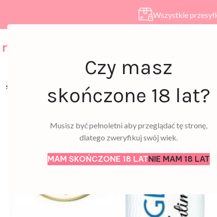
Wszystkie przesyłk
HOME
SKLEP
A
Czy masz
SOLD
skończone 18 lat?
OUT
Musisz być pełnoletni aby przeglądać tę stronę,
dlatego zweryfikuj swój wiek.
MAM SKOŃCZONE 18 LAT
NIE MAM 18 LAT