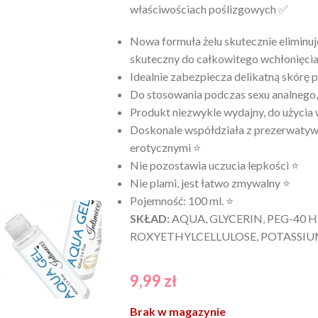
właściwościach poślizgowych ✅
Nowa formuła żelu skutecznie eliminuj
skuteczny do całkowitego wchłonięcia
Idealnie zabezpiecza delikatną skórę 
Do stosowania podczas sexu analnego
Produkt niezwykle wydajny, do użycia 
Doskonale współdziała z prezerwatyw
erotycznymi ⭐
Nie pozostawia uczucia lepkości ⭐
Nie plami, jest łatwo zmywalny ⭐
Pojemność: 100 ml. ⭐
SKŁAD:
AQUA, GLYCERIN, PEG-40
ROXYETHYLCELLULOSE, POTASSI
9,99
zł
Brak w magazynie