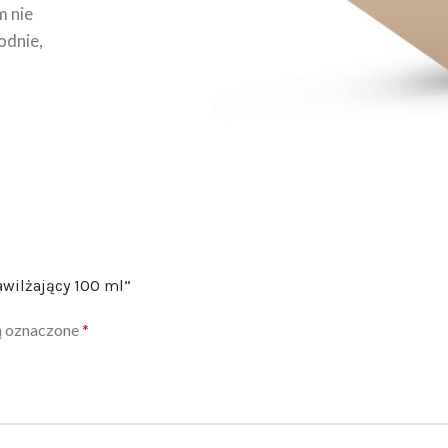
m nie
odnie,
awilżający 100 ml”
ą oznaczone
*