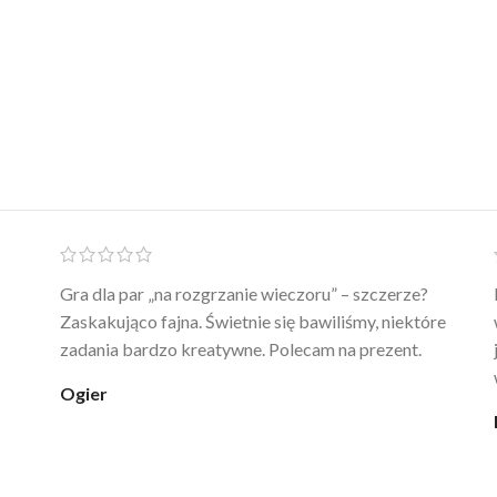
Ten żel intymny to był strzał w 10 – nie tylko
poprawia komfort, ale też daje przyjemne uczucie
ciepła. Nie uczula, bez zapachu. Kupuję już 3 raz i na
pewno nie raz kupie
klaudia_xx