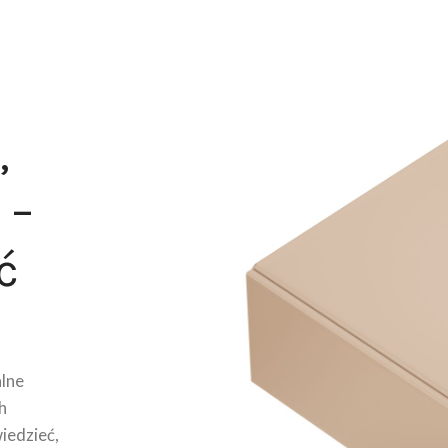
,
 –
ć
lne
h
wiedzieć,