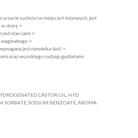
e uczucie suchości w miejscach intymnych, jest
 w skórę ⭐
przed otarciami ⭐
, waginalnego ⭐
wymagana jest niewielka ilość ⭐
ami oraz wszelkiego rodzaju gadżetami
 HYDROGENATED CASTOR OIL, HYD
UM SORBATE, SODIUM BENZOATE, AROMA