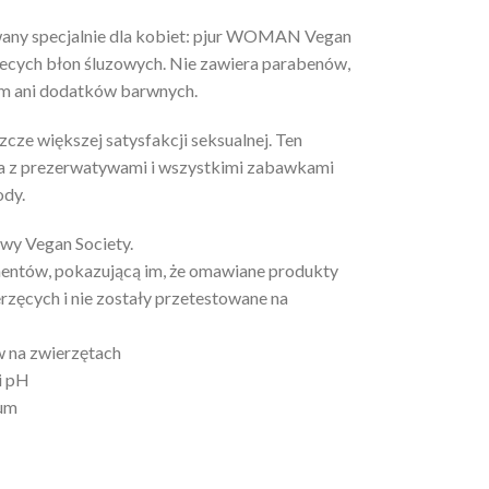
any specjalnie dla kobiet: pjur WOMAN Vegan
ecych błon śluzowych. Nie zawiera parabenów,
fum ani dodatków barwnych.
szcze większej satysfakcji seksualnej. Ten
ia z prezerwatywami i wszystkimi zabawkami
ody.
y Vegan Society.
mentów, pokazującą im, że omawiane produkty
rzęcych i nie zostały przetestowane na
w na zwierzętach
i pH
fum