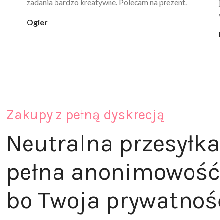
ciepła. Nie uczula, bez zapachu. Kupuję już 3 raz i na
pewno nie raz kupie
klaudia_xx
Zakupy z pełną dyskrecją
Neutralna przesyłka
pełna anonimowość
bo Twoja prywatnoś