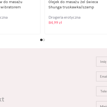
ów do masażu
Olejek do masażu żel świeca
 wibratorem
Shunga truskawka/szamp
yczna
Drogeria erotyczna
84,99
zł
kt