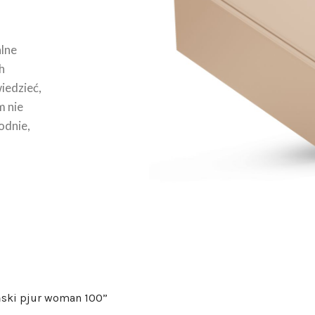
lne
h
wiedzieć,
m nie
odnie,
ański pjur woman 100”