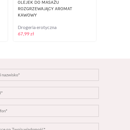
OLEJEK DO MASAŻU
OLEJEK DO
ROZGRZEWAJĄCY AROMAT
ROZGRZEW
KAWOWY
WIŚNIOWY
Drogeria erotyczna
Drogeria er
67,99
zł
67,99
zł