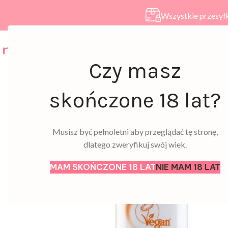
Wszystkie przesyłk
HOME
SKLEP
A
Czy masz
skończone 18 lat?
Musisz być pełnoletni aby przeglądać tę stronę,
dlatego zweryfikuj swój wiek.
MAM SKOŃCZONE 18 LAT
NIE MAM 18 LAT