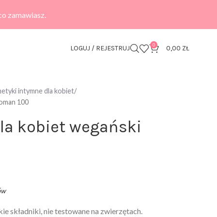
 co zamawiasz.
0
LOGUJ / REJESTRUJ
0,00
ZŁ
tyki intymne dla kobiet
 woman 100
dla kobiet wegański
ów
e składniki, nie testowane na zwierzętach.