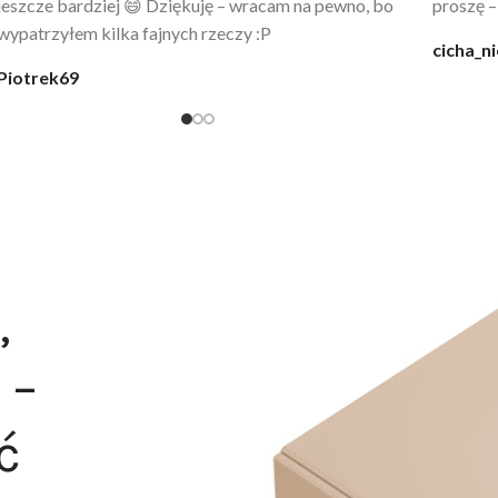
codziennie po kąpieli z mężem.
śmiechu,
moment
@karolina_dream
Monia
,
 –
ć