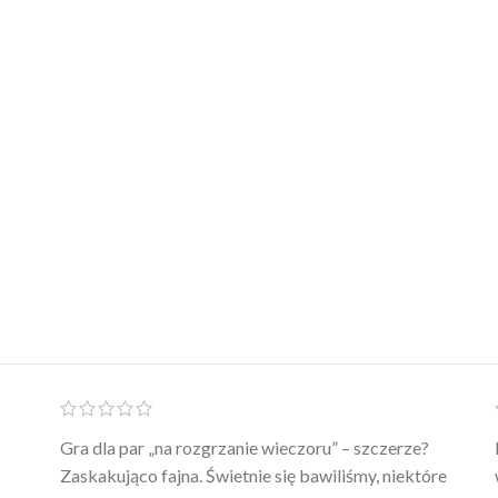
Ten żel intymny to był strzał w 10 – nie tylko
poprawia komfort, ale też daje przyjemne uczucie