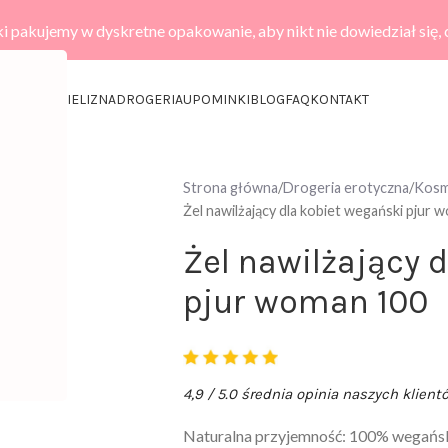
i pakujemy w dyskretne opakowanie, aby nikt nie dowiedział się,
KCESORIA
BIELIZNA
DROGERIA
UPOMINKI
BLOG
FAQ
KONTAKT
Strona główna
Drogeria erotyczna
Kosme
Żel nawilżający dla kobiet wegański pjur
Żel nawilżający 
pjur woman 100
4,9 / 5.0 średnia opinia naszych klient
Naturalna przyjemność: 100% wegański