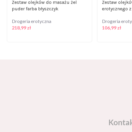
Zestaw olejków do masażu żel
Zestaw olejk
puder farba błyszczyk
erotycznego z
Drogeria erotyczna
Drogeria erot
218,99
zł
106,99
zł
Konta