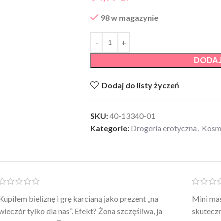
98 w magazynie
DODAJ
Dodaj do listy życzeń
SKU:
40-13340-01
Kategorie:
Drogeria erotyczna
,
Kosme
Po prostu WOW! Szlafrok to sztos – lekki, chłodny, a
Kupiłam 
wygląda jak z luksusowego butiku. Noszę
świetny 