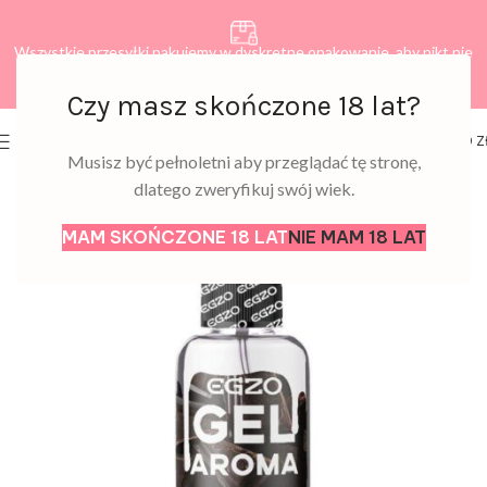
Wszystkie przesyłki pakujemy w dyskretne opakowanie, aby nikt nie
dowiedział się, co zamawiasz.
Czy masz skończone 18 lat?
0
MENU
0,00
Z
Musisz być pełnoletni aby przeglądać tę stronę,
dlatego zweryfikuj swój wiek.
MAM SKOŃCZONE 18 LAT
NIE MAM 18 LAT