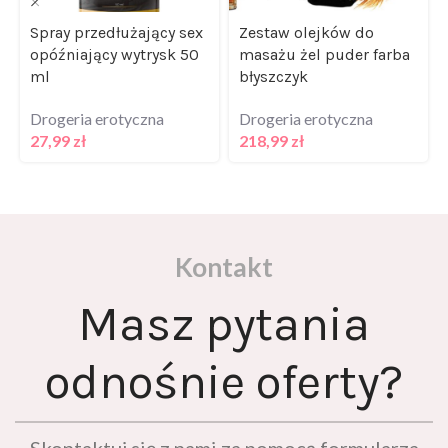
Spray przedłużający sex
Zestaw olejków do
opóźniający wytrysk 50
masażu żel puder farba
ml
błyszczyk
Drogeria erotyczna
Drogeria erotyczna
27,99
zł
218,99
zł
Kontakt
Masz pytania
odnośnie oferty?
Skontaktuj się z nami za pomocą formularza