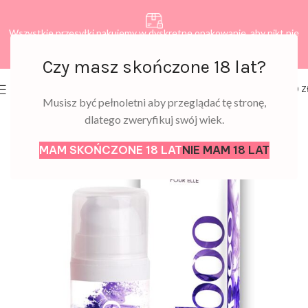
Wszystkie przesyłki pakujemy w dyskretne opakowanie, aby nikt nie
dowiedział się, co zamawiasz.
Czy masz skończone 18 lat?
0
MENU
0,00
Z
Musisz być pełnoletni aby przeglądać tę stronę,
dlatego zweryfikuj swój wiek.
MAM SKOŃCZONE 18 LAT
NIE MAM 18 LAT