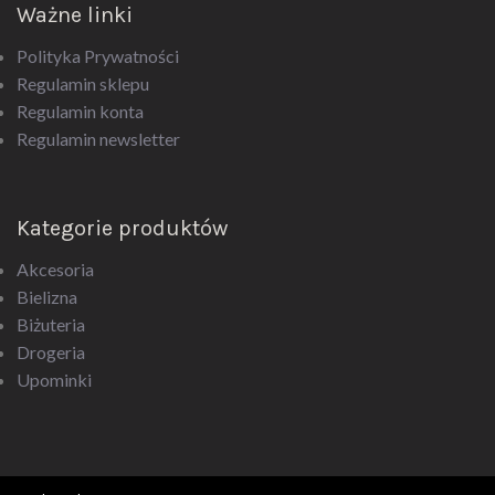
Polityka Prywatności
Regulamin sklepu
Regulamin konta
Regulamin newsletter
Kategorie produktów
Akcesoria
Bielizna
Biżuteria
Drogeria
Upominki
Rodeox.pl
2024 CREATED BY
BEE
ON TOP
. PREMIUM WEB & E-COMMERCE