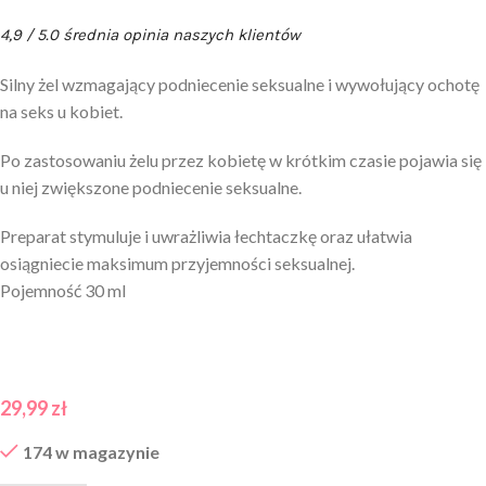
4,9 / 5.0 średnia opinia naszych klientów
Silny żel wzmagający podniecenie seksualne i wywołujący ochotę
na seks u kobiet.
Po zastosowaniu żelu przez kobietę w krótkim czasie pojawia się
u niej zwiększone podniecenie seksualne.
Preparat stymuluje i uwrażliwia łechtaczkę oraz ułatwia
osiągniecie maksimum przyjemności seksualnej.
Pojemność 30 ml
29,99
zł
174 w magazynie