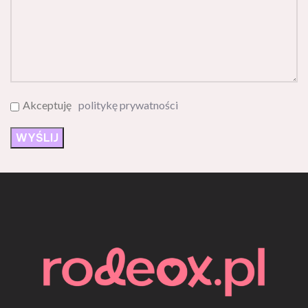
Akceptuję
politykę prywatności