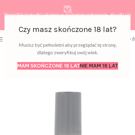
Wszystkie przesyłki pakujemy w dyskretne opakowanie, aby nikt nie
dowiedział się, co zamawiasz.
Czy masz skończone 18 lat?
0
MENU
0,00
Z
Musisz być pełnoletni aby przeglądać tę stronę,
dlatego zweryfikuj swój wiek.
MAM SKOŃCZONE 18 LAT
NIE MAM 18 LAT