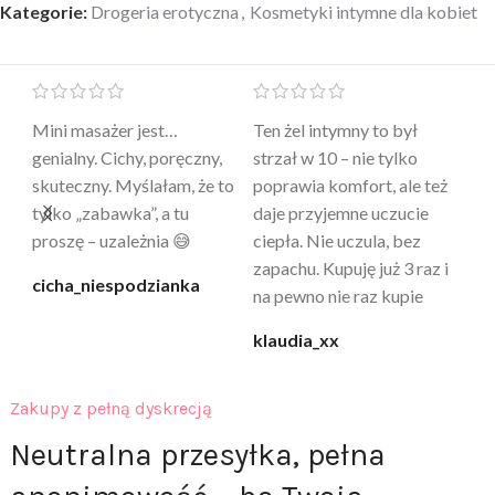
Kategorie:
Drogeria erotyczna
,
Kosmetyki intymne dla kobiet
Mini masażer jest…
Ten żel intymny to był
Po
a
genialny. Cichy, poręczny,
strzał w 10 – nie tylko
to
skuteczny. Myślałam, że to
poprawia komfort, ale też
wy
a
tylko „zabawka”, a tu
daje przyjemne uczucie
bu
proszę – uzależnia 😅
ciepła. Nie uczula, bez
po
zapachu. Kupuję już 3 raz i
cicha_niespodzianka
@k
na pewno nie raz kupie
klaudia_xx
Zakupy z pełną dyskrecją
Neutralna przesyłka, pełna