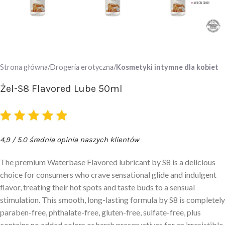
Strona główna
Drogeria erotyczna
Kosmetyki intymne dla kobiet
Żel-S8 Flavored Lube 50ml
4,9 / 5.0 średnia opinia naszych klientów
The premium Waterbase Flavored lubricant by S8 is a delicious
choice for consumers who crave sensational glide and indulgent
flavor, treating their hot spots and taste buds to a sensual
stimulation. This smooth, long-lasting formula by S8 is completely
paraben-free, phthalate-free, gluten-free, sulfate-free, plus
contains no added colors or harsh preservatives for an irresistible