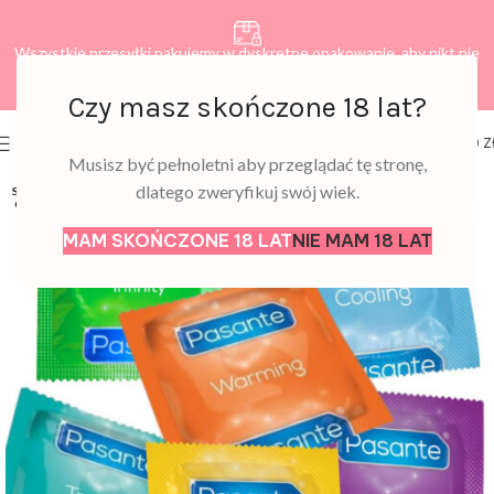
Wszystkie przesyłki pakujemy w dyskretne opakowanie, aby nikt nie
dowiedział się, co zamawiasz.
Czy masz skończone 18 lat?
0
MENU
0,00
Z
Musisz być pełnoletni aby przeglądać tę stronę,
dlatego zweryfikuj swój wiek.
SOLD
OUT
MAM SKOŃCZONE 18 LAT
NIE MAM 18 LAT