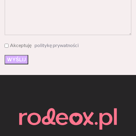
Akceptuję
politykę prywatności