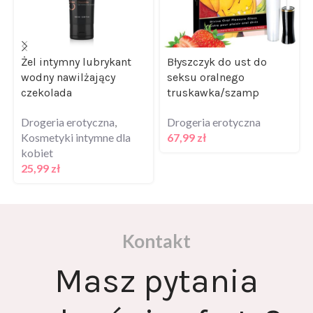
Żel intymny lubrykant
Błyszczyk do ust do
wodny nawilżający
seksu oralnego
czekolada
truskawka/szamp
Drogeria erotyczna
,
Drogeria erotyczna
Kosmetyki intymne dla
67,99
zł
kobiet
25,99
zł
Kontakt
Masz pytania
odnośnie oferty?