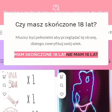
Wszystkie przesyłki pakujemy w dyskretne opakowanie, aby nikt nie
dowiedział się, co zamawiasz.
Czy masz skończone 18 lat?
0
Wieczór panieński
MENU
0,00
Z
Musisz być pełnoletni aby przeglądać tę stronę,
dlatego zweryfikuj swój wiek.
Strona główna
Upominki
Wieczór panieński
Wyświetlanie 1–12 z 44 wyników
MAM SKOŃCZONE 18 LAT
NIE MAM 18 LAT
Pokaż filtry