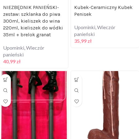
NIEZBĘDNIK PANIEŃSKI-
Kubek-Ceramiczny Kubek
zestaw: szklanka do piwa
Penisek
300ml, kieliszek do wina
Upominki
,
Wieczór
220ml, kieliszek do wódki
panieński
35ml + brelok granat
35,99
zł
Upominki
,
Wieczór
panieński
40,99
zł