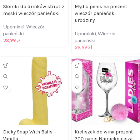
Słomki do drinków striptiz
Mydło penis na prezent
męski wieczór panieński
wieczór panieński
urodziny
Upominki
,
Wieczór
panieński
Upominki
,
Wieczór
28,99
zł
panieński
29,99
zł
Dicky Soap With Balls –
Kieliszek do wina prezent
Vanilla
700 napis Najpiękniejsza