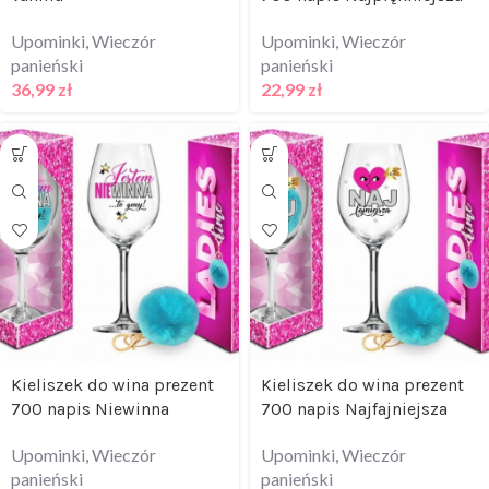
Upominki
,
Wieczór
Upominki
,
Wieczór
panieński
panieński
36,99
zł
22,99
zł
Kieliszek do wina prezent
Kieliszek do wina prezent
700 napis Niewinna
700 napis Najfajniejsza
Upominki
,
Wieczór
Upominki
,
Wieczór
panieński
panieński