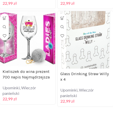
22,99
zł
22,99
zł
Kieliszek do wina prezent
Glass Drinking Straw Willy
700 napis Najmądrzejsza
x 4
Upominki
,
Wieczór
Upominki
,
Wieczór
panieński
panieński
22,99
zł
22,99
zł